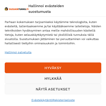
Hallinnoi evästeiden
Posti
suostumusta
Matkahuolto
Parhaan kokemuksen tarjoamiseksi käytämme teknologioita, kuten
Postnord
evästeitä, tallentaaksemme ja/tai käyttääksemme laitetietoja. Näiden
tekniikoiden hyväksyminen antaa meille mahdollisuuden käsitellä
tietoja, kuten selauskäyttäytymistä tai yksilöllisiä tunnuksia tällä
sivustolla. Suostumuksen jättäminen tai peruuttaminen voi vaikuttaa
Tilaa uutiskirje ja saat erikoisalennuksia
haitallisesti tiettyihin ominaisuuksiin ja toimintoihin.
sähköpostiisi
Hallinnoi palveluita
HYVÄKSY
HYLKKÄÄ
NÄYTÄ ASETUKSET
Evästekäytäntö
Rekisteriseloste