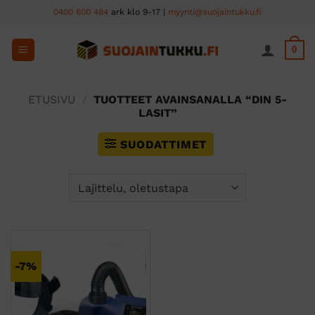
Skip
0400 600 484
ark klo 9-17 |
myynti@suojaintukku.fi
to
content
0
ETUSIVU
/
TUOTTEET AVAINSANALLA “DIN 5-
LASIT”
SUODATTIMET
-7%