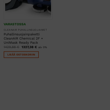
VARASTOSSA
CLEANAIR PUHALLINSUOJAIMET
Puhallinsuojainpaketti
CleanAIR Chemical 2F +
UniMask Ready Pack
Alkuperäinen
Nykyinen
1429,88
€
1327,38
€
alv 0%
hinta
hinta
oli:
on:
LISÄÄ OSTOSKORIIN
1429,88 €.
1327,38 €.