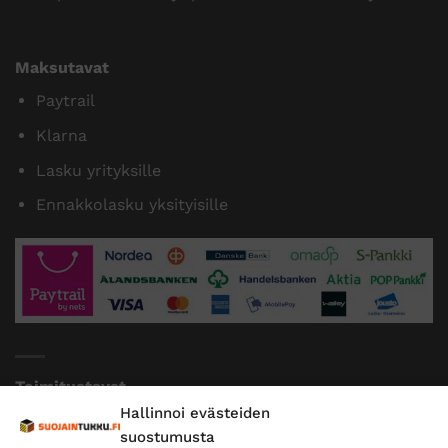
Maksutavat
Paytrail
Klarna
Lasku yrityksille
Ennakkolasku yksityisille
Toimitustavat
Hallinnoi evästeiden
Posti
suostumusta