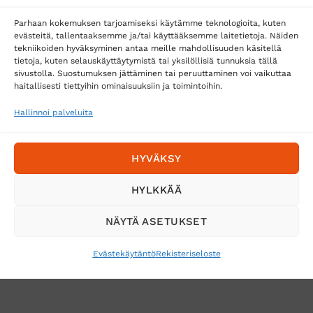
Matkahuolto
Parhaan kokemuksen tarjoamiseksi käytämme teknologioita, kuten
Postnord
evästeitä, tallentaaksemme ja/tai käyttääksemme laitetietoja. Näiden
tekniikoiden hyväksyminen antaa meille mahdollisuuden käsitellä
tietoja, kuten selauskäyttäytymistä tai yksilöllisiä tunnuksia tällä
sivustolla. Suostumuksen jättäminen tai peruuttaminen voi vaikuttaa
Tilaa uutiskirje ja saat erikoisalennuksia
haitallisesti tiettyihin ominaisuuksiin ja toimintoihin.
sähköpostiisi
Hallinnoi palveluita
HYVÄKSY
HYLKKÄÄ
NÄYTÄ ASETUKSET
Evästekäytäntö
Rekisteriseloste
VERKKOKAUPAN TOIMITUSEHDOT
TUOTEPALAUTUS
TÖIHIN SUOJAINTUKKUUN?
REKISTERISELOSTE
EVÄSTEKÄYTÄNTÖ (EU)
MUUTA EVÄSTEASETUKSIA