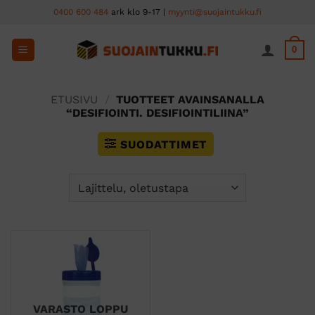
Skip
0400 600 484
ark klo 9-17 |
myynti@suojaintukku.fi
to
content
0
ETUSIVU
/
TUOTTEET AVAINSANALLA
“DESIFIOINTI. DESIFIOINTILIINA”
SUODATTIMET
VARASTO LOPPU