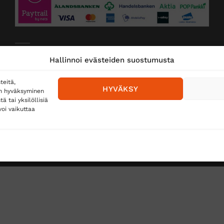
Toimitustavat
Hallinnoi evästeiden suostumusta
Posti
teitä,
HYVÄKSY
en hyväksyminen
Matkahuolto
 tai yksilöllisiä
oi vaikuttaa
Postnord
TUS
TÖIHIN SUOJAINTUKKUUN?
REKISTERISELOSTE
E
Copyright 2026 ©
Suojaintukku