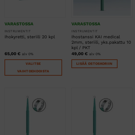
VARASTOSSA
VARASTOSSA
INSTRUMENTIT
INSTRUMENTIT
Ihostanssi KAI medical
Ihokyretti, steriili 20 kpl
2mm, steriili, yks.pakattu 10
kpl / PKT
65,00
€
49,00
€
alv 0%
alv 0%
VALITSE
LISÄÄ OSTOSKORIIN
VAIHTOEHDOISTA
Tällä
tuotteella
on
useampi
muunnelma.
Voit
tehdä
valinnat
tuotteen