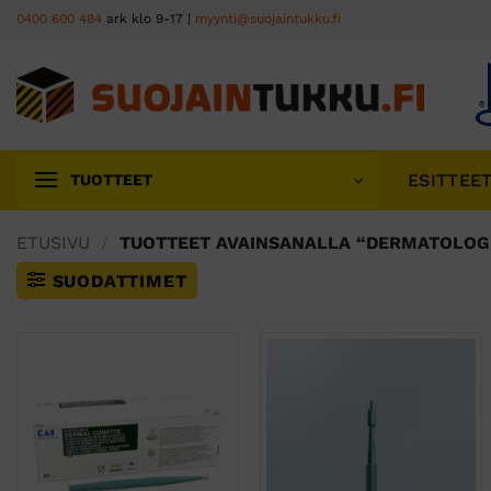
Skip
0400 600 484
ark klo 9-17 |
myynti@suojaintukku.fi
to
content
ESITTEE
TUOTTEET
ETUSIVU
/
TUOTTEET AVAINSANALLA “DERMATOLOG
SUODATTIMET