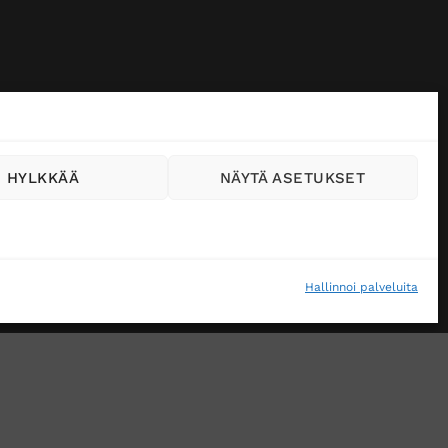
HYLKKÄÄ
NÄYTÄ ASETUKSET
Hallinnoi palveluita
VÄSTEKÄYTÄNTÖ (EU)
MUUTA EVÄSTEASETUKSIA