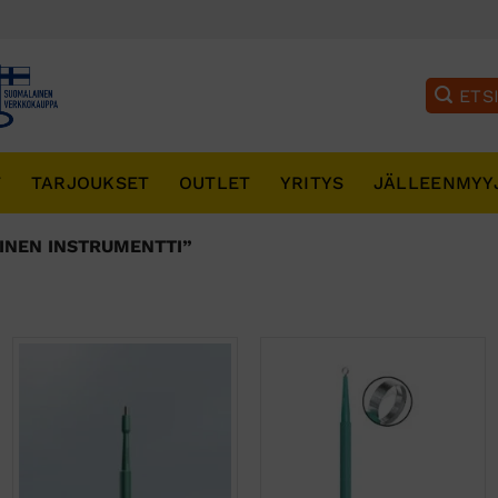
T
TARJOUKSET
OUTLET
YRITYS
JÄLLEENMYY
INEN INSTRUMENTTI”