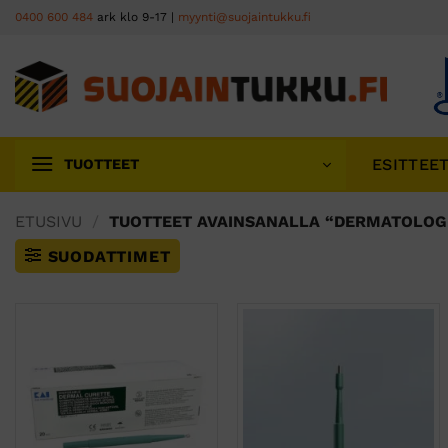
Skip
0400 600 484
ark klo 9-17 |
myynti@suojaintukku.fi
to
content
ESITTEE
TUOTTEET
ETUSIVU
/
TUOTTEET AVAINSANALLA “DERMATOLOGI
SUODATTIMET