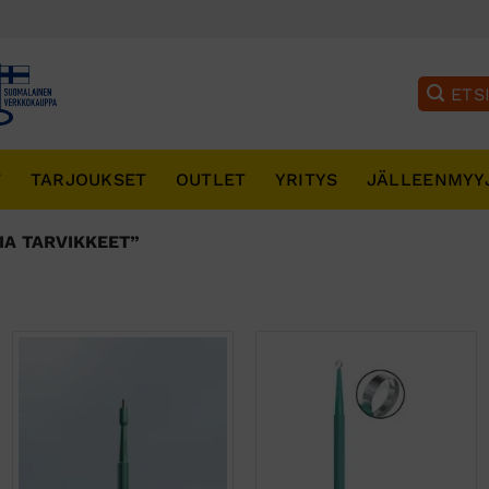
T
TARJOUKSET
OUTLET
YRITYS
JÄLLEENMYY
A TARVIKKEET”