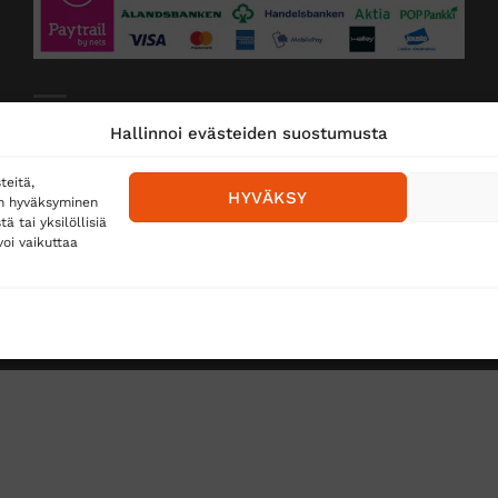
Toimitustavat
Hallinnoi evästeiden suostumusta
Posti
teitä,
HYVÄKSY
en hyväksyminen
Matkahuolto
 tai yksilöllisiä
oi vaikuttaa
Postnord
TUS
TÖIHIN SUOJAINTUKKUUN?
REKISTERISELOSTE
E
Copyright 2026 ©
Suojaintukku