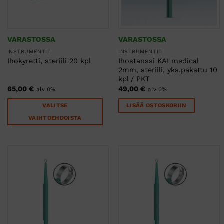
VARASTOSSA
VARASTOSSA
INSTRUMENTIT
INSTRUMENTIT
Ihostanssi KAI medical
Ihokyretti, steriili 20 kpl
2mm, steriili, yks.pakattu 10
kpl / PKT
65,00
€
49,00
€
alv 0%
alv 0%
VALITSE
LISÄÄ OSTOSKORIIN
VAIHTOEHDOISTA
Tällä
tuotteella
on
useampi
muunnelma.
Voit
tehdä
valinnat
tuotteen