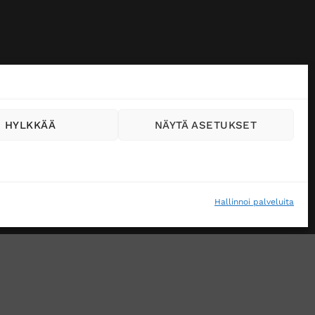
HYLKKÄÄ
NÄYTÄ ASETUKSET
Hallinnoi palveluita
VÄSTEKÄYTÄNTÖ (EU)
MUUTA EVÄSTEASETUKSIA