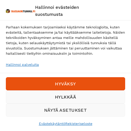
Hallinnoi evästeiden
Posti
suostumusta
Matkahuolto
Parhaan kokemuksen tarjoamiseksi käytämme teknologioita, kuten
Postnord
evästeitä, tallentaaksemme ja/tai käyttääksemme laitetietoja. Näiden
tekniikoiden hyväksyminen antaa meille mahdollisuuden käsitellä
tietoja, kuten selauskäyttäytymistä tai yksilöllisiä tunnuksia tällä
sivustolla. Suostumuksen jättäminen tai peruuttaminen voi vaikuttaa
Tilaa uutiskirje ja saat erikoisalennuksia
haitallisesti tiettyihin ominaisuuksiin ja toimintoihin.
sähköpostiisi
Hallinnoi palveluita
HYVÄKSY
HYLKKÄÄ
NÄYTÄ ASETUKSET
Evästekäytäntö
Rekisteriseloste