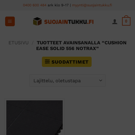
Skip
0400 600 484
ark klo 9-17 |
myynti@suojaintukku.fi
to
content
0
ETUSIVU
/
TUOTTEET AVAINSANALLA “CUSHION
EASE SOLID 556 NOTRAX”
SUODATTIMET