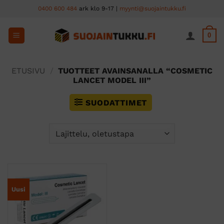
Skip
0400 600 484
ark klo 9-17 |
myynti@suojaintukku.fi
to
content
0
ETUSIVU
/
TUOTTEET AVAINSANALLA “COSMETIC
LANCET MODEL III”
SUODATTIMET
Uusi