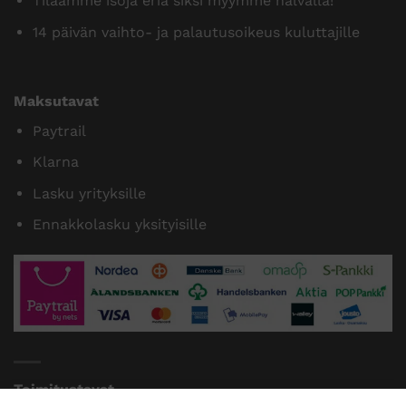
Tilaamme isoja eriä siksi myymme halvalla!
14 päivän vaihto- ja palautusoikeus kuluttajille
Maksutavat
Paytrail
Klarna
Lasku yrityksille
Ennakkolasku yksityisille
Toimitustavat