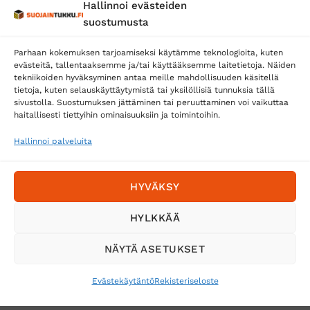
Hallinnoi evästeiden
Posti
suostumusta
Matkahuolto
Parhaan kokemuksen tarjoamiseksi käytämme teknologioita, kuten
Postnord
evästeitä, tallentaaksemme ja/tai käyttääksemme laitetietoja. Näiden
tekniikoiden hyväksyminen antaa meille mahdollisuuden käsitellä
tietoja, kuten selauskäyttäytymistä tai yksilöllisiä tunnuksia tällä
sivustolla. Suostumuksen jättäminen tai peruuttaminen voi vaikuttaa
Tilaa uutiskirje ja saat erikoisalennuksia
haitallisesti tiettyihin ominaisuuksiin ja toimintoihin.
sähköpostiisi
Hallinnoi palveluita
HYVÄKSY
HYLKKÄÄ
NÄYTÄ ASETUKSET
Evästekäytäntö
Rekisteriseloste