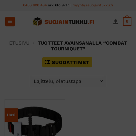
Skip
0400 600 484
ark klo 9-17 |
myynti@suojaintukku.fi
to
content
0
ETUSIVU
/
TUOTTEET AVAINSANALLA “COMBAT
TOURNIQUET”
SUODATTIMET
Uusi