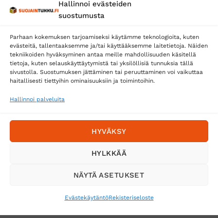
Hallinnoi evästeiden
Posti
suostumusta
Matkahuolto
Parhaan kokemuksen tarjoamiseksi käytämme teknologioita, kuten
Postnord
evästeitä, tallentaaksemme ja/tai käyttääksemme laitetietoja. Näiden
tekniikoiden hyväksyminen antaa meille mahdollisuuden käsitellä
tietoja, kuten selauskäyttäytymistä tai yksilöllisiä tunnuksia tällä
sivustolla. Suostumuksen jättäminen tai peruuttaminen voi vaikuttaa
Tilaa uutiskirje ja saat erikoisalennuksia
haitallisesti tiettyihin ominaisuuksiin ja toimintoihin.
sähköpostiisi
Hallinnoi palveluita
HYVÄKSY
HYLKKÄÄ
NÄYTÄ ASETUKSET
Evästekäytäntö
Rekisteriseloste