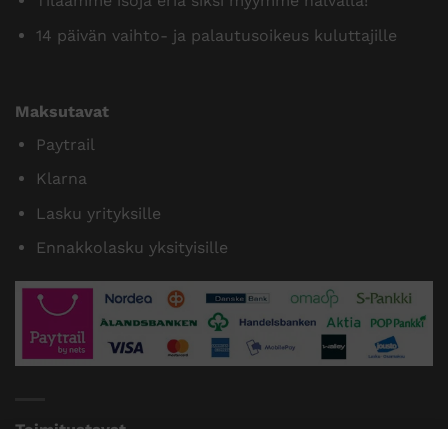
Tilaamme isoja eriä siksi myymme halvalla!
14 päivän vaihto- ja palautusoikeus kuluttajille
Maksutavat
Paytrail
Klarna
Lasku yrityksille
Ennakkolasku yksityisille
Toimitustavat