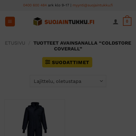
Skip
0400 600 484
ark klo 9-17 |
myynti@suojaintukku.fi
to
content
0
ETUSIVU
/
TUOTTEET AVAINSANALLA “COLDSTORE
COVERALL”
SUODATTIMET