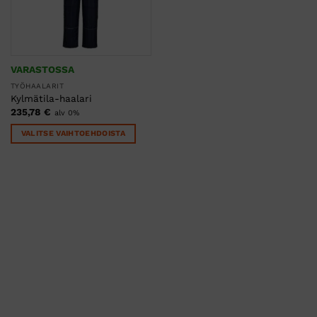
VARASTOSSA
TYÖHAALARIT
Kylmätila-haalari
235,78
€
alv 0%
VALITSE VAIHTOEHDOISTA
Tällä
tuotteella
on
useampi
muunnelma.
Voit
tehdä
valinnat
tuotteen
sivulla.