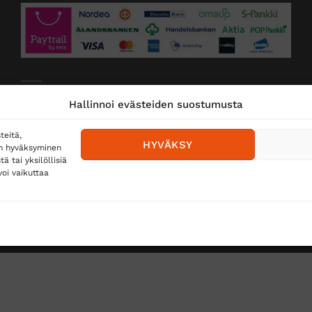
Toimitustavat
Hallinnoi evästeiden suostumusta
Posti
teitä,
HYVÄKSY
en hyväksyminen
Matkahuolto
 tai yksilöllisiä
oi vaikuttaa
Postnord
TUS
TÖIHIN SUOJAINTUKKUUN?
REKISTERISELOSTE
E
Copyright 2026 ©
Suojaintukku