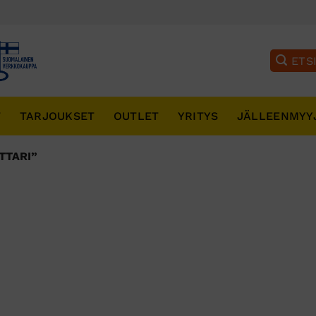
T
TARJOUKSET
OUTLET
YRITYS
JÄLLEENMYY
TTARI”