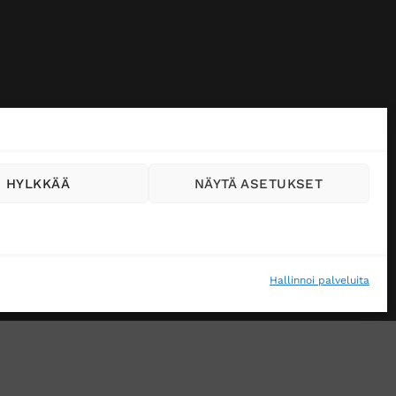
HYLKKÄÄ
NÄYTÄ ASETUKSET
Hallinnoi palveluita
VÄSTEKÄYTÄNTÖ (EU)
MUUTA EVÄSTEASETUKSIA