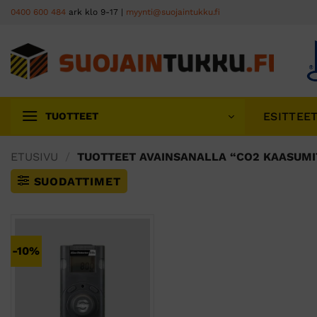
Skip
0400 600 484
ark klo 9-17 |
myynti@suojaintukku.fi
to
content
ESITTEE
TUOTTEET
ETUSIVU
/
TUOTTEET AVAINSANALLA “CO2 KAASUMI
SUODATTIMET
-10%