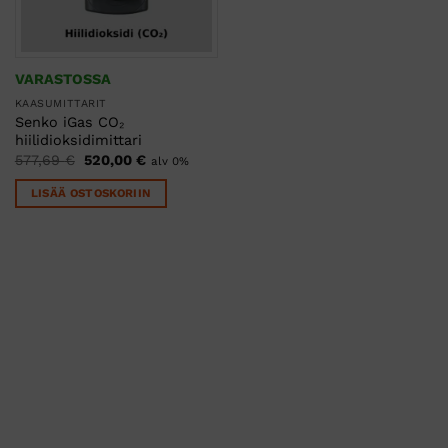
VARASTOSSA
KAASUMITTARIT
Senko iGas CO₂
hiilidioksidimittari
Alkuperäinen
Nykyinen
577,69
€
520,00
€
alv 0%
hinta
hinta
oli:
on:
LISÄÄ OSTOSKORIIN
577,69 €.
520,00 €.