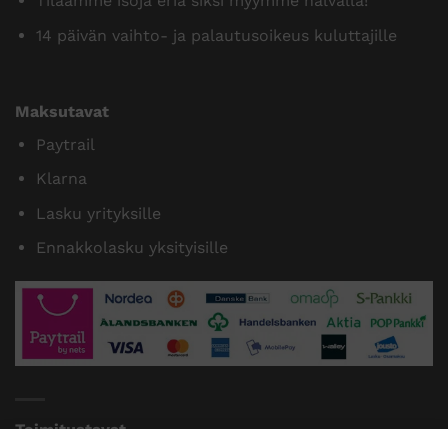
Tilaamme isoja eriä siksi myymme halvalla!
14 päivän vaihto- ja palautusoikeus kuluttajille
Maksutavat
Paytrail
Klarna
Lasku yrityksille
Ennakkolasku yksityisille
Toimitustavat