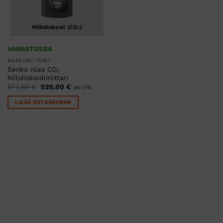
VARASTOSSA
KAASUMITTARIT
Senko iGas CO₂
hiilidioksidimittari
Alkuperäinen
Nykyinen
577,69
€
520,00
€
alv 0%
hinta
hinta
oli:
on:
LISÄÄ OSTOSKORIIN
577,69 €.
520,00 €.