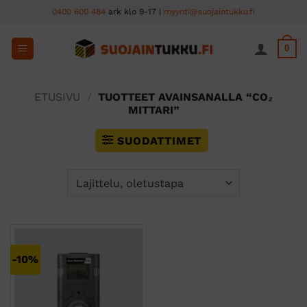
Skip
0400 600 484
ark klo 9-17 |
myynti@suojaintukku.fi
to
content
0
ETUSIVU
/
TUOTTEET AVAINSANALLA “CO₂
MITTARI”
SUODATTIMET
-10%