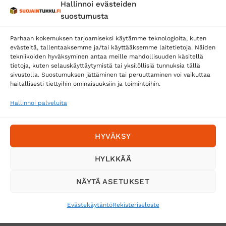
Hallinnoi evästeiden
Posti
suostumusta
Matkahuolto
Parhaan kokemuksen tarjoamiseksi käytämme teknologioita, kuten
Postnord
evästeitä, tallentaaksemme ja/tai käyttääksemme laitetietoja. Näiden
tekniikoiden hyväksyminen antaa meille mahdollisuuden käsitellä
tietoja, kuten selauskäyttäytymistä tai yksilöllisiä tunnuksia tällä
sivustolla. Suostumuksen jättäminen tai peruuttaminen voi vaikuttaa
Tilaa uutiskirje ja saat erikoisalennuksia
haitallisesti tiettyihin ominaisuuksiin ja toimintoihin.
sähköpostiisi
Hallinnoi palveluita
HYVÄKSY
HYLKKÄÄ
NÄYTÄ ASETUKSET
Evästekäytäntö
Rekisteriseloste