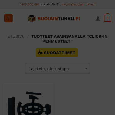
Skip
0400 600 484
ark klo 9-17 |
myynti@suojaintukku.fi
to
content
0
ETUSIVU
/
TUOTTEET AVAINSANALLA “CLICK-IN
PEHMUSTEET”
SUODATTIMET