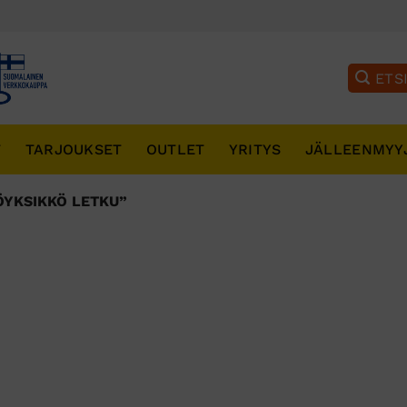
T
TARJOUKSET
OUTLET
YRITYS
JÄLLEENMYY
ÖYKSIKKÖ LETKU”