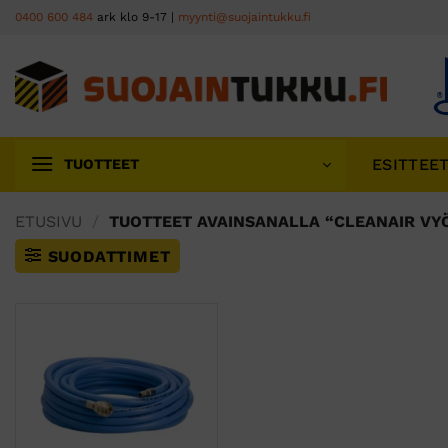
Skip
0400 600 484
ark klo 9-17 |
myynti@suojaintukku.fi
to
content
ESITTEE
TUOTTEET
ETUSIVU
/
TUOTTEET AVAINSANALLA “CLEANAIR VY
SUODATTIMET