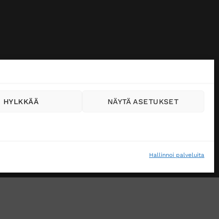
HYLKKÄÄ
NÄYTÄ ASETUKSET
Hallinnoi palveluita
VÄSTEKÄYTÄNTÖ (EU)
MUUTA EVÄSTEASETUKSIA