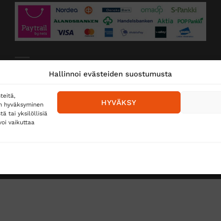
Toimitustavat
Hallinnoi evästeiden suostumusta
Posti
teitä,
HYVÄKSY
en hyväksyminen
Matkahuolto
 tai yksilöllisiä
oi vaikuttaa
Postnord
TUS
TÖIHIN SUOJAINTUKKUUN?
REKISTERISELOSTE
E
Copyright 2026 ©
Suojaintukku