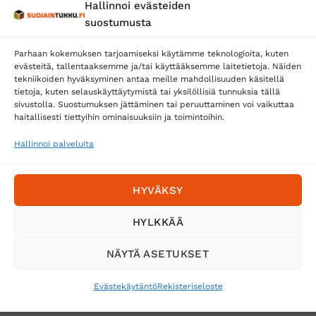
Hallinnoi evästeiden
Posti
suostumusta
Matkahuolto
Parhaan kokemuksen tarjoamiseksi käytämme teknologioita, kuten
Postnord
evästeitä, tallentaaksemme ja/tai käyttääksemme laitetietoja. Näiden
tekniikoiden hyväksyminen antaa meille mahdollisuuden käsitellä
tietoja, kuten selauskäyttäytymistä tai yksilöllisiä tunnuksia tällä
sivustolla. Suostumuksen jättäminen tai peruuttaminen voi vaikuttaa
Tilaa uutiskirje ja saat erikoisalennuksia
haitallisesti tiettyihin ominaisuuksiin ja toimintoihin.
sähköpostiisi
Hallinnoi palveluita
HYVÄKSY
HYLKKÄÄ
NÄYTÄ ASETUKSET
Evästekäytäntö
Rekisteriseloste