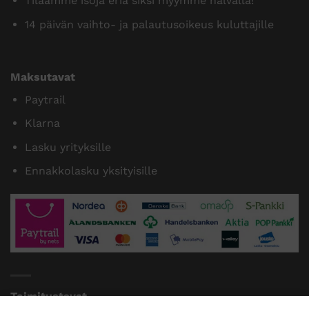
Tilaamme isoja eriä siksi myymme halvalla!
14 päivän vaihto- ja palautusoikeus kuluttajille
Maksutavat
Paytrail
Klarna
Lasku yrityksille
Ennakkolasku yksityisille
Toimitustavat