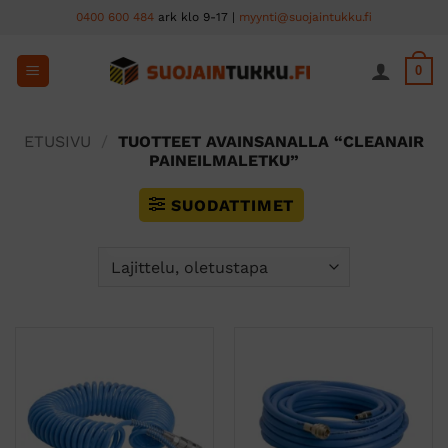
Skip
0400 600 484
ark klo 9-17 |
myynti@suojaintukku.fi
to
content
0
ETUSIVU
/
TUOTTEET AVAINSANALLA “CLEANAIR
PAINEILMALETKU”
SUODATTIMET