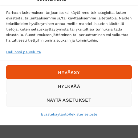
Matkahuolto
Parhaan kokemuksen tarjoamiseksi käytämme teknologioita, kuten
Postnord
evästeitä, tallentaaksemme ja/tai käyttääksemme laitetietoja. Näiden
tekniikoiden hyväksyminen antaa meille mahdollisuuden käsitellä
tietoja, kuten selauskäyttäytymistä tai yksilöllisiä tunnuksia tällä
sivustolla. Suostumuksen jättäminen tai peruuttaminen voi vaikuttaa
Tilaa uutiskirje ja saat erikoisalennuksia
haitallisesti tiettyihin ominaisuuksiin ja toimintoihin.
sähköpostiisi
Hallinnoi palveluita
HYVÄKSY
HYLKKÄÄ
NÄYTÄ ASETUKSET
Evästekäytäntö
Rekisteriseloste
VERKKOKAUPAN TOIMITUSEHDOT
TUOTEPALAUTUS
TÖIHIN SUOJAINTUKKUUN?
REKISTERISELOSTE