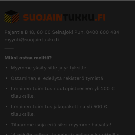
Pajantie B 18, 60100 Seinäjoki Puh.
0400 600 484
myynti@suojaintukku.fi
Miksi ostaa meiltä?
Myymme yksityisille ja yrityksille
Ostaminen ei edellytä rekisteröitymistä
Ilmainen toimitus noutopisteeseen yli 200 €
tilauksille!
Ilmainen toimitus jakopakettina yli 500 €
tilauksille!
Tilaamme isoja eriä siksi myymme halvalla!
14 päivän vaihto- ja palautusoikeus kuluttajille