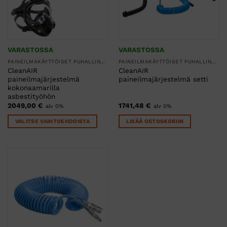
VARASTOSSA
VARASTOSSA
PAINEILMAKÄYTTÖISET PUHALLINSUOJAIMET
PAINEILMAKÄYTTÖISET PUHALLINSUOJAIMET
CleanAIR
CleanAIR
paineilmajärjestelmä
paineilmajärjestelmä setti
kokonaamarilla
asbestityöhön
2049,00
€
1741,48
€
alv 0%
alv 0%
VALITSE VAIHTOEHDOISTA
LISÄÄ OSTOSKORIIN
Tällä
tuotteella
on
useampi
muunnelma.
Voit
tehdä
valinnat
tuotteen