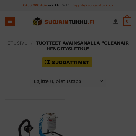
Skip
0400 600 484
ark klo 9-17 |
myynti@suojaintukku.fi
to
content
0
ETUSIVU
/
TUOTTEET AVAINSANALLA “CLEANAIR
HENGITYSLETKU”
SUODATTIMET