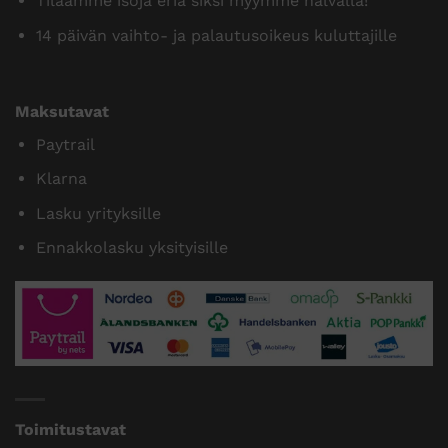
Tilaamme isoja eriä siksi myymme halvalla!
14 päivän vaihto- ja palautusoikeus kuluttajille
Maksutavat
Paytrail
Klarna
Lasku yrityksille
Ennakkolasku yksityisille
Toimitustavat