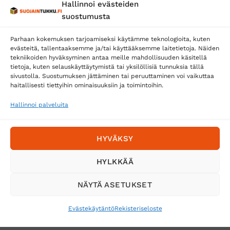
Hallinnoi evästeiden
Posti
suostumusta
Matkahuolto
Parhaan kokemuksen tarjoamiseksi käytämme teknologioita, kuten
Postnord
evästeitä, tallentaaksemme ja/tai käyttääksemme laitetietoja. Näiden
tekniikoiden hyväksyminen antaa meille mahdollisuuden käsitellä
tietoja, kuten selauskäyttäytymistä tai yksilöllisiä tunnuksia tällä
sivustolla. Suostumuksen jättäminen tai peruuttaminen voi vaikuttaa
Tilaa uutiskirje ja saat erikoisalennuksia
haitallisesti tiettyihin ominaisuuksiin ja toimintoihin.
sähköpostiisi
Hallinnoi palveluita
HYVÄKSY
HYLKKÄÄ
NÄYTÄ ASETUKSET
Evästekäytäntö
Rekisteriseloste