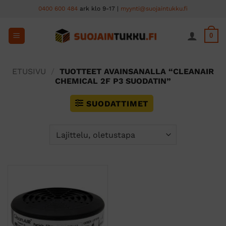
Skip
0400 600 484
ark klo 9-17 |
myynti@suojaintukku.fi
to
content
0
ETUSIVU
/
TUOTTEET AVAINSANALLA “CLEANAIR
CHEMICAL 2F P3 SUODATIN”
SUODATTIMET