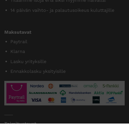
Tilaamme isoja eriä siksi myymme halvalla!
14 päivän vaihto- ja palautusoikeus kuluttajille
Maksutavat
Paytrail
Klarna
Lasku yrityksille
Ennakkolasku yksityisille
Toimitustavat