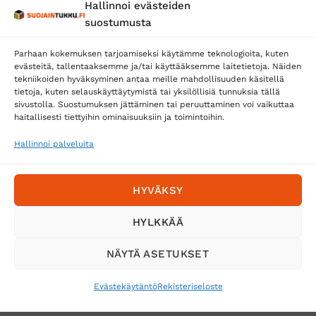
Hallinnoi evästeiden
Posti
suostumusta
Matkahuolto
Parhaan kokemuksen tarjoamiseksi käytämme teknologioita, kuten
Postnord
evästeitä, tallentaaksemme ja/tai käyttääksemme laitetietoja. Näiden
tekniikoiden hyväksyminen antaa meille mahdollisuuden käsitellä
tietoja, kuten selauskäyttäytymistä tai yksilöllisiä tunnuksia tällä
sivustolla. Suostumuksen jättäminen tai peruuttaminen voi vaikuttaa
Tilaa uutiskirje ja saat erikoisalennuksia
haitallisesti tiettyihin ominaisuuksiin ja toimintoihin.
sähköpostiisi
Hallinnoi palveluita
HYVÄKSY
HYLKKÄÄ
NÄYTÄ ASETUKSET
Evästekäytäntö
Rekisteriseloste