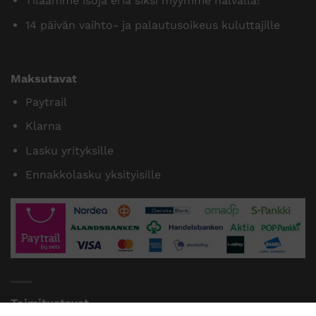
Tilaamme isoja eriä siksi myymme halvalla!
14 päivän vaihto- ja palautusoikeus kuluttajille
Maksutavat
Paytrail
Klarna
Lasku yrityksille
Ennakkolasku yksityisille
Toimitustavat