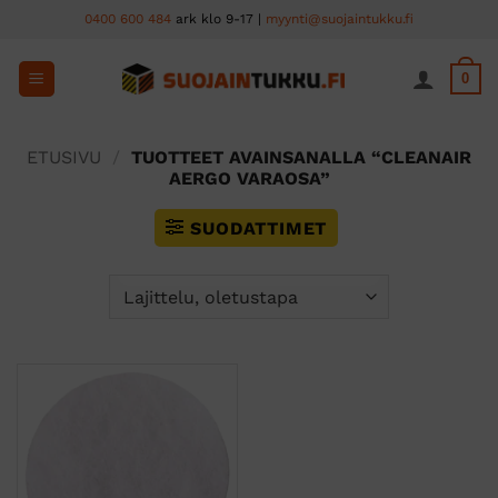
Skip
0400 600 484
ark klo 9-17 |
myynti@suojaintukku.fi
to
content
0
ETUSIVU
/
TUOTTEET AVAINSANALLA “CLEANAIR
AERGO VARAOSA”
SUODATTIMET