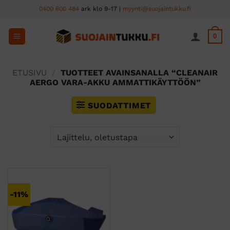
Skip
0400 600 484
ark klo 9-17 |
myynti@suojaintukku.fi
to
content
0
ETUSIVU
/
TUOTTEET AVAINSANALLA “CLEANAIR
AERGO VARA-AKKU AMMATTIKÄYTTÖÖN”
SUODATTIMET
-11%