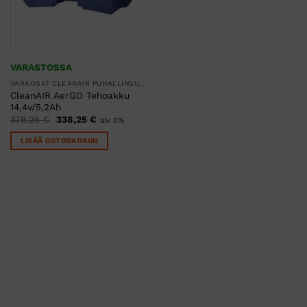
VARASTOSSA
VARAOSAT CLEANAIR PUHALLINSUOJAIMIIN
CleanAIR AerGO Tehoakku
14,4v/5,2Ah
Alkuperäinen
Nykyinen
379,25
€
338,25
€
alv 0%
hinta
hinta
oli:
on:
LISÄÄ OSTOSKORIIN
379,25 €.
338,25 €.