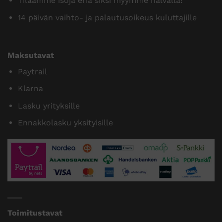
Tilaamme isoja eriä siksi myymme halvalla!
14 päivän vaihto- ja palautusoikeus kuluttajille
Maksutavat
Paytrail
Klarna
Lasku yrityksille
Ennakkolasku yksityisille
Toimitustavat