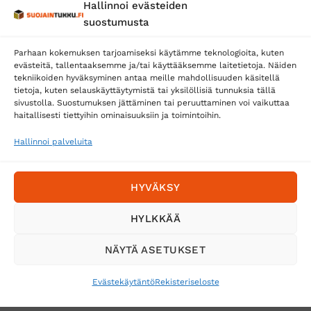
Hallinnoi evästeiden
Posti
suostumusta
Matkahuolto
Parhaan kokemuksen tarjoamiseksi käytämme teknologioita, kuten
Postnord
evästeitä, tallentaaksemme ja/tai käyttääksemme laitetietoja. Näiden
tekniikoiden hyväksyminen antaa meille mahdollisuuden käsitellä
tietoja, kuten selauskäyttäytymistä tai yksilöllisiä tunnuksia tällä
sivustolla. Suostumuksen jättäminen tai peruuttaminen voi vaikuttaa
Tilaa uutiskirje ja saat erikoisalennuksia
haitallisesti tiettyihin ominaisuuksiin ja toimintoihin.
sähköpostiisi
Hallinnoi palveluita
HYVÄKSY
HYLKKÄÄ
NÄYTÄ ASETUKSET
Evästekäytäntö
Rekisteriseloste