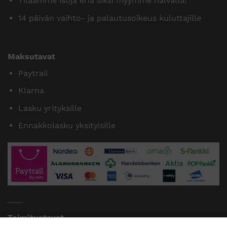
Tilaamme isoja eriä siksi myymme halvalla!
14 päivän vaihto- ja palautusoikeus kuluttajille
Maksutavat
Paytrail
Klarna
Lasku yrityksille
Ennakkolasku yksityisille
Toimitustavat