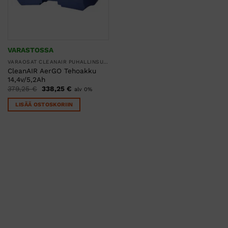
VARASTOSSA
VARAOSAT CLEANAIR PUHALLINSUOJAIMIIN
CleanAIR AerGO Tehoakku
14,4v/5,2Ah
Alkuperäinen
Nykyinen
379,25
€
338,25
€
alv 0%
hinta
hinta
oli:
on:
LISÄÄ OSTOSKORIIN
379,25 €.
338,25 €.