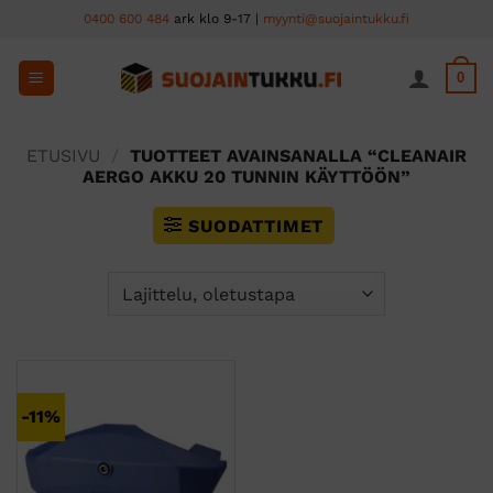
Skip
0400 600 484
ark klo 9-17 |
myynti@suojaintukku.fi
to
content
0
ETUSIVU
/
TUOTTEET AVAINSANALLA “CLEANAIR
AERGO AKKU 20 TUNNIN KÄYTTÖÖN”
SUODATTIMET
-11%