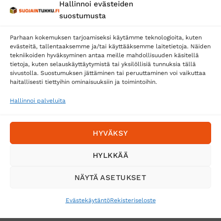
Hallinnoi evästeiden
Posti
suostumusta
Matkahuolto
Parhaan kokemuksen tarjoamiseksi käytämme teknologioita, kuten
Postnord
evästeitä, tallentaaksemme ja/tai käyttääksemme laitetietoja. Näiden
tekniikoiden hyväksyminen antaa meille mahdollisuuden käsitellä
tietoja, kuten selauskäyttäytymistä tai yksilöllisiä tunnuksia tällä
sivustolla. Suostumuksen jättäminen tai peruuttaminen voi vaikuttaa
Tilaa uutiskirje ja saat erikoisalennuksia
haitallisesti tiettyihin ominaisuuksiin ja toimintoihin.
sähköpostiisi
Hallinnoi palveluita
HYVÄKSY
HYLKKÄÄ
NÄYTÄ ASETUKSET
Evästekäytäntö
Rekisteriseloste