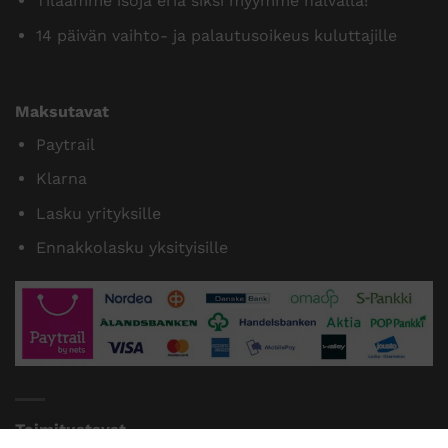
Tilaamme isoja eriä siksi myymme halvalla!
14 päivän vaihto- ja palautusoikeus kuluttajille
Maksutavat
Paytrail
Klarna
Lasku yrityksille
Ennakkolasku yksityisille
Toimitustavat