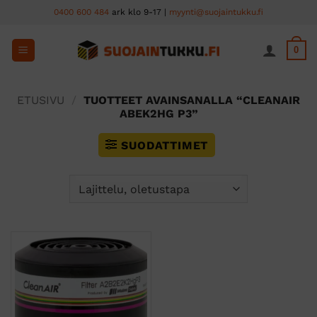
Skip
0400 600 484
ark klo 9-17 |
myynti@suojaintukku.fi
to
content
0
ETUSIVU
/
TUOTTEET AVAINSANALLA “CLEANAIR
ABEK2HG P3”
SUODATTIMET