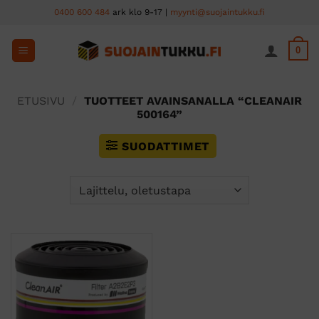
Skip
0400 600 484
ark klo 9-17 |
myynti@suojaintukku.fi
to
content
0
ETUSIVU
/
TUOTTEET AVAINSANALLA “CLEANAIR
500164”
SUODATTIMET