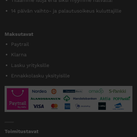
Tilaamme isoja eriä siksi myymme halvalla!
14 päivän vaihto- ja palautusoikeus kuluttajille
Maksutavat
Paytrail
Klarna
Lasku yrityksille
Ennakkolasku yksityisille
Toimitustavat