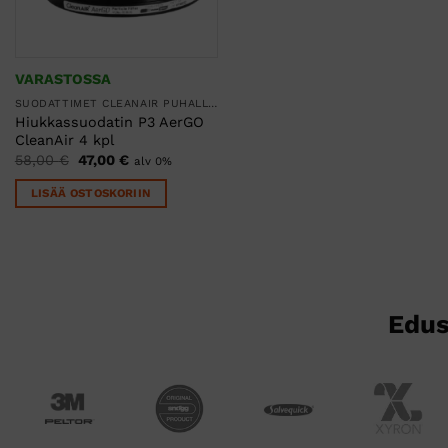
VARASTOSSA
SUODATTIMET CLEANAIR PUHALLINSUOJAIMIIN
Hiukkassuodatin P3 AerGO
CleanAir 4 kpl
Alkuperäinen
Nykyinen
58,00
€
47,00
€
alv 0%
hinta
hinta
oli:
on:
LISÄÄ OSTOSKORIIN
58,00 €.
47,00 €.