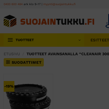
Skip
0400 600 484
ark klo 9-17 |
myynti@suojaintukku.fi
to
content
ESITTEE
TUOTTEET
ETUSIVU
/
TUOTTEET AVAINSANALLA “CLEANAIR 300
SUODATTIMET
-19%