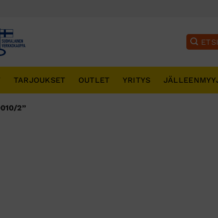
T
TARJOUKSET
OUTLET
YRITYS
JÄLLEENMYY
010/2”