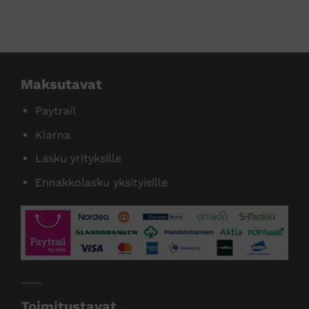
tamme useita tunnettuja tuotemer
Maksutavat
Paytrail
Klarna
Lasku yrityksille
Ennakkolasku yksityisille