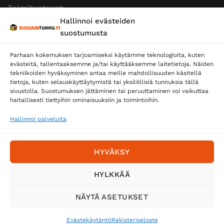
Toimitustavat
Hallinnoi evästeiden
Posti
suostumusta
Matkahuolto
Parhaan kokemuksen tarjoamiseksi käytämme teknologioita, kuten
Postnord
evästeitä, tallentaaksemme ja/tai käyttääksemme laitetietoja. Näiden
tekniikoiden hyväksyminen antaa meille mahdollisuuden käsitellä
tietoja, kuten selauskäyttäytymistä tai yksilöllisiä tunnuksia tällä
sivustolla. Suostumuksen jättäminen tai peruuttaminen voi vaikuttaa
Tilaa uutiskirje ja saat erikoisalennuksia
haitallisesti tiettyihin ominaisuuksiin ja toimintoihin.
sähköpostiisi
Hallinnoi palveluita
HYVÄKSY
HYLKKÄÄ
NÄYTÄ ASETUKSET
Evästekäytäntö
Rekisteriseloste