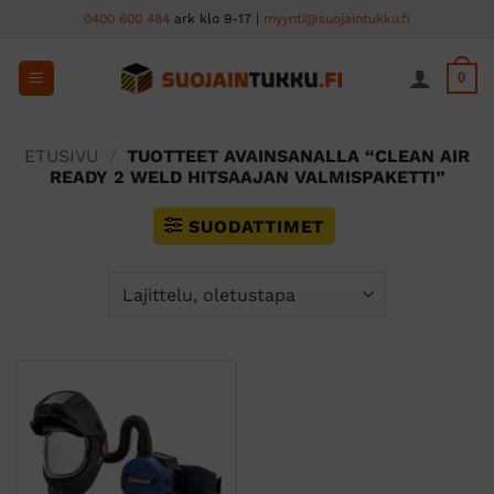
Skip
0400 600 484
ark klo 9-17 |
myynti@suojaintukku.fi
to
content
0
ETUSIVU
/
TUOTTEET AVAINSANALLA “CLEAN AIR
READY 2 WELD HITSAAJAN VALMISPAKETTI”
SUODATTIMET