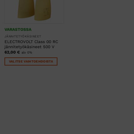
VARASTOSSA
JÄNNITETYÖKÄSINEET
ELECTROVOLT Class 00 RC
jännitetyökäsineet 500 V
62,00
€
alv 0%
VALITSE VAIHTOEHDOISTA
Tällä
tuotteella
on
useampi
muunnelma.
Voit
tehdä
valinnat
tuotteen
sivulla.