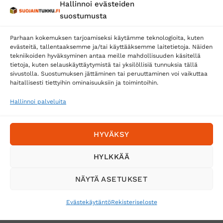
Hallinnoi evästeiden
Posti
suostumusta
Matkahuolto
Parhaan kokemuksen tarjoamiseksi käytämme teknologioita, kuten
Postnord
evästeitä, tallentaaksemme ja/tai käyttääksemme laitetietoja. Näiden
tekniikoiden hyväksyminen antaa meille mahdollisuuden käsitellä
tietoja, kuten selauskäyttäytymistä tai yksilöllisiä tunnuksia tällä
sivustolla. Suostumuksen jättäminen tai peruuttaminen voi vaikuttaa
Tilaa uutiskirje ja saat erikoisalennuksia
haitallisesti tiettyihin ominaisuuksiin ja toimintoihin.
sähköpostiisi
Hallinnoi palveluita
HYVÄKSY
HYLKKÄÄ
NÄYTÄ ASETUKSET
Evästekäytäntö
Rekisteriseloste