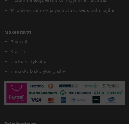
Tilaamme isoja eriä siksi myymme halvalla!
14 päivän vaihto- ja palautusoikeus kuluttajille
Maksutavat
Paytrail
Klarna
Lasku yrityksille
Ennakkolasku yksityisille
Toimitustavat