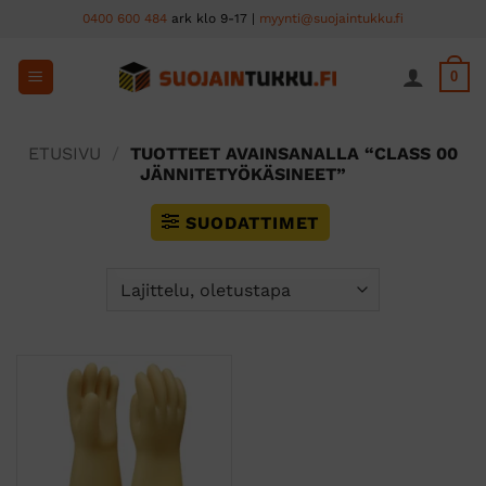
Skip
0400 600 484
ark klo 9-17 |
myynti@suojaintukku.fi
to
content
0
ETUSIVU
/
TUOTTEET AVAINSANALLA “CLASS 00
JÄNNITETYÖKÄSINEET”
SUODATTIMET