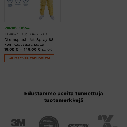
VARASTOSSA
KEMIKAALISUOJAHAALARIT
Chemsplash Jet Spray 88
kemikaalisuojahaalari
Hintaluokka:
19,00
€
–
149,00
€
alv 0%
19,00 €
-
VALITSE VAIHTOEHDOISTA
149,00 €
Tällä
tuotteella
on
useampi
muunnelma.
Voit
tehdä
valinnat
tuotteen
sivulla.