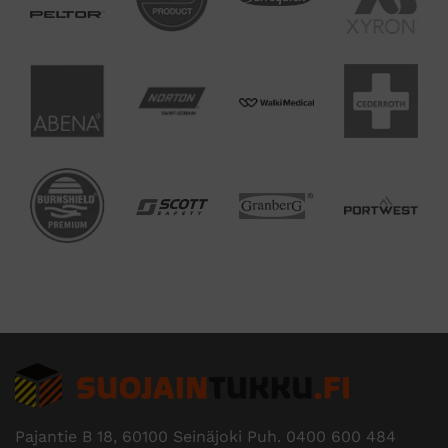
Edustamme useita tunnettuja
tuotemerkkejä