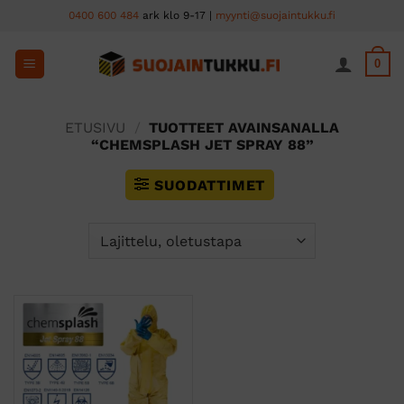
Skip
0400 600 484
ark klo 9-17 |
myynti@suojaintukku.fi
to
content
0
ETUSIVU
/
TUOTTEET AVAINSANALLA
“CHEMSPLASH JET SPRAY 88”
SUODATTIMET