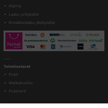
Tilaamme isoja eriä siksi myymme halvalla!
14 päivän vaihto- ja palautusoikeus kuluttajille
Maksutavat
Paytrail
Klarna
Lasku yrityksille
Ennakkolasku yksityisille
Toimitustavat