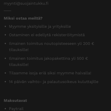
Pajantie B 18, 60100 Seinäjoki Puh.
0400 600 484
myynti@suojaintukku.fi
Miksi ostaa meiltä?
Myymme yksityisille ja yrityksille
Ostaminen ei edellytä rekisteröitymistä
Ilmainen toimitus noutopisteeseen yli 200 €
tilauksille!
Ilmainen toimitus jakopakettina yli 500 €
tilauksille!