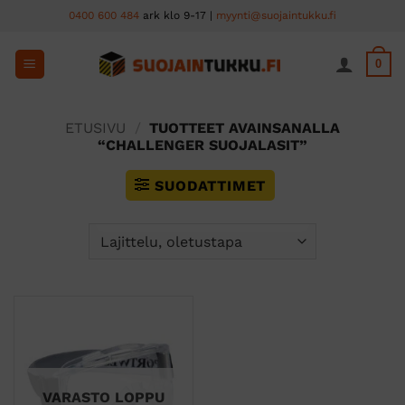
Skip
0400 600 484
ark klo 9-17 |
myynti@suojaintukku.fi
to
content
0
ETUSIVU
/
TUOTTEET AVAINSANALLA
“CHALLENGER SUOJALASIT”
SUODATTIMET
VARASTO LOPPU