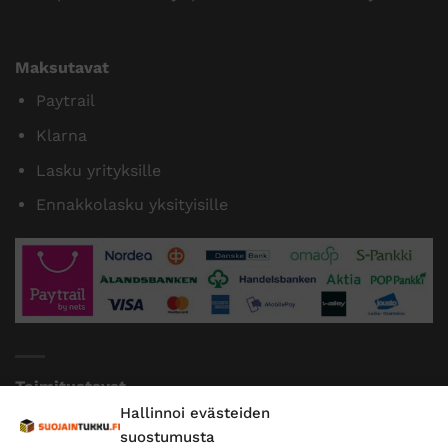
Maksutavat
Paytrail
Klarna
Lasku yrityksille
Ennakkolasku yksityisille
Toimitustavat
Hallinnoi evästeiden
Posti
suostumusta