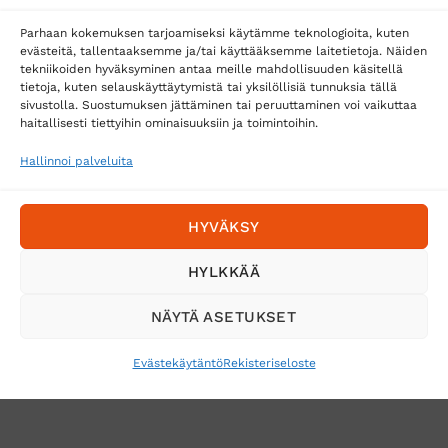
Matkahuolto
Parhaan kokemuksen tarjoamiseksi käytämme teknologioita, kuten
Postnord
evästeitä, tallentaaksemme ja/tai käyttääksemme laitetietoja. Näiden
tekniikoiden hyväksyminen antaa meille mahdollisuuden käsitellä
tietoja, kuten selauskäyttäytymistä tai yksilöllisiä tunnuksia tällä
sivustolla. Suostumuksen jättäminen tai peruuttaminen voi vaikuttaa
Tilaa uutiskirje ja saat erikoisalennuksia
haitallisesti tiettyihin ominaisuuksiin ja toimintoihin.
sähköpostiisi
Hallinnoi palveluita
HYVÄKSY
HYLKKÄÄ
NÄYTÄ ASETUKSET
Evästekäytäntö
Rekisteriseloste
VERKKOKAUPAN TOIMITUSEHDOT
TUOTEPALAUTUS
TÖIHIN SUOJAINTUKKUUN?
REKISTERISELOSTE
EVÄSTEKÄYTÄNTÖ (EU)
MUUTA EVÄSTEASETUKSIA