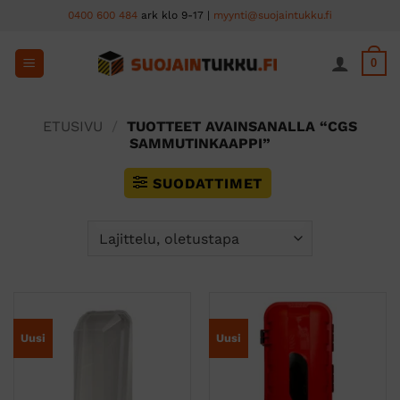
Skip
0400 600 484
ark klo 9-17 |
myynti@suojaintukku.fi
to
content
0
ETUSIVU
/
TUOTTEET AVAINSANALLA “CGS
SAMMUTINKAAPPI”
SUODATTIMET
Uusi
Uusi