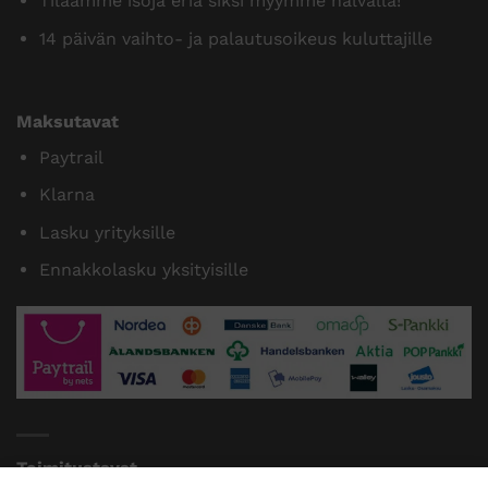
Tilaamme isoja eriä siksi myymme halvalla!
14 päivän vaihto- ja palautusoikeus kuluttajille
Maksutavat
Paytrail
Klarna
Lasku yrityksille
Ennakkolasku yksityisille
Toimitustavat