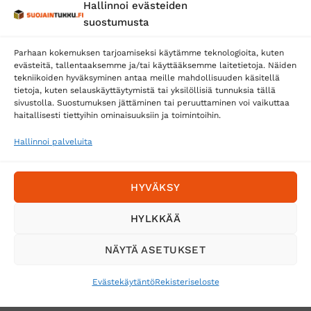
Hallinnoi evästeiden
Posti
suostumusta
Matkahuolto
Parhaan kokemuksen tarjoamiseksi käytämme teknologioita, kuten
Postnord
evästeitä, tallentaaksemme ja/tai käyttääksemme laitetietoja. Näiden
tekniikoiden hyväksyminen antaa meille mahdollisuuden käsitellä
tietoja, kuten selauskäyttäytymistä tai yksilöllisiä tunnuksia tällä
sivustolla. Suostumuksen jättäminen tai peruuttaminen voi vaikuttaa
Tilaa uutiskirje ja saat erikoisalennuksia
haitallisesti tiettyihin ominaisuuksiin ja toimintoihin.
sähköpostiisi
Hallinnoi palveluita
HYVÄKSY
HYLKKÄÄ
NÄYTÄ ASETUKSET
Evästekäytäntö
Rekisteriseloste