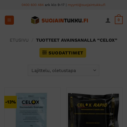
Skip
0400 600 484
ark klo 9-17 |
myynti@suojaintukku.fi
to
content
0
ETUSIVU
/
TUOTTEET AVAINSANALLA “CELOX”
SUODATTIMET
-13%