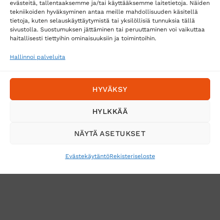
evästeitä, tallentaaksemme ja/tai käyttääksemme laitetietoja. Näiden
tekniikoiden hyväksyminen antaa meille mahdollisuuden käsitellä
tietoja, kuten selauskäyttäytymistä tai yksilöllisiä tunnuksia tällä
sivustolla. Suostumuksen jättäminen tai peruuttaminen voi vaikuttaa
Tilaa uutiskirje ja saat erikoisalennuksia
haitallisesti tiettyihin ominaisuuksiin ja toimintoihin.
sähköpostiisi
Hallinnoi palveluita
HYVÄKSY
HYLKKÄÄ
NÄYTÄ ASETUKSET
Evästekäytäntö
Rekisteriseloste
VERKKOKAUPAN TOIMITUSEHDOT
TUOTEPALAUTUS
TÖIHIN SUOJAINTUKKUUN?
REKISTERISELOSTE
EVÄSTEKÄYTÄNTÖ (EU)
MUUTA EVÄSTEASETUKSIA
Copyright 2026 ©
Suojaintukku