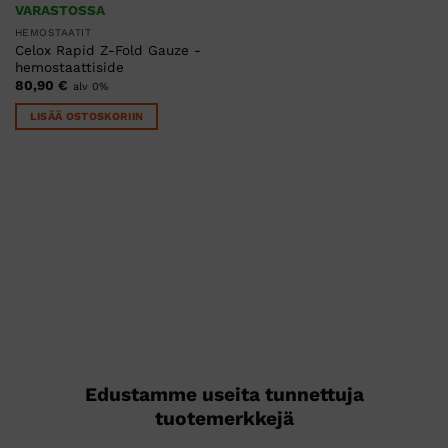
VARASTOSSA
HEMOSTAATIT
Celox Rapid Z-Fold Gauze -
hemostaattiside
80,90
€
alv 0%
LISÄÄ OSTOSKORIIN
Edustamme useita tunnettuja
tuotemerkkejä