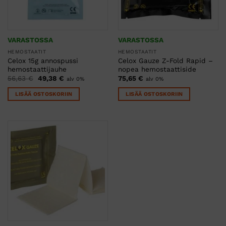
VARASTOSSA
VARASTOSSA
HEMOSTAATIT
HEMOSTAATIT
Celox 15g annospussi
Celox Gauze Z-Fold Rapid –
hemostaattijauhe
nopea hemostaattiside
Alkuperäinen
Nykyinen
56,63
€
49,38
€
75,65
€
alv 0%
alv 0%
hinta
hinta
oli:
on:
LISÄÄ OSTOSKORIIN
LISÄÄ OSTOSKORIIN
56,63 €.
49,38 €.