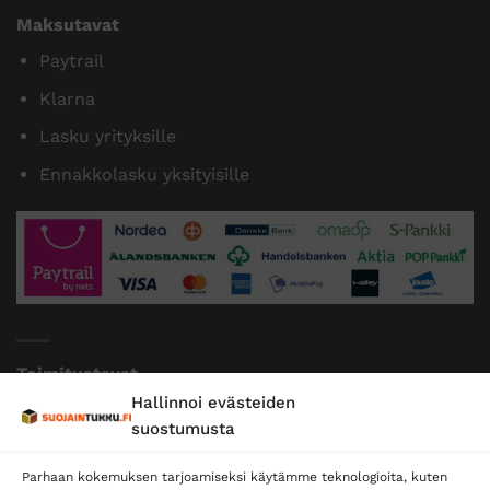
Maksutavat
Paytrail
Klarna
Lasku yrityksille
Ennakkolasku yksityisille
Toimitustavat
Hallinnoi evästeiden
Posti
suostumusta
Matkahuolto
Parhaan kokemuksen tarjoamiseksi käytämme teknologioita, kuten
Postnord