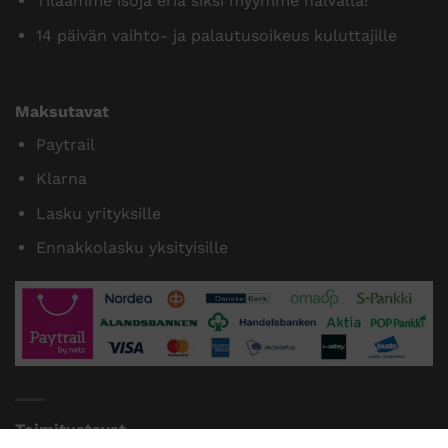
Tilaamme isoja eriä siksi myymme halvalla!
14 päivän vaihto- ja palautusoikeus kuluttajille
Maksutavat
Paytrail
Klarna
Lasku yrityksille
Ennakkolasku yksityisille
Toimitustavat