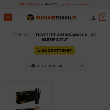
Skip
0400 600 484
ark klo 9-17 |
myynti@suojaintukku.fi
to
content
0
ETUSIVU
/
TUOTTEET AVAINSANALLA “CE-
SERTIFIOITU”
SUODATTIMET