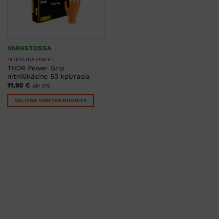
VARASTOSSA
NITRIILIKÄSINEET
THOR Power Grip
nitriilikäsine 50 kpl/rasia
11,90
€
alv 0%
VALITSE VAIHTOEHDOISTA
Tällä
tuotteella
on
useampi
muunnelma.
Voit
tehdä
valinnat
tuotteen
sivulla.