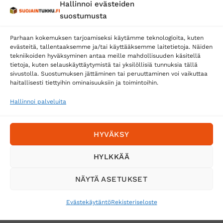
Hallinnoi evästeiden
Posti
suostumusta
Matkahuolto
Parhaan kokemuksen tarjoamiseksi käytämme teknologioita, kuten
Postnord
evästeitä, tallentaaksemme ja/tai käyttääksemme laitetietoja. Näiden
tekniikoiden hyväksyminen antaa meille mahdollisuuden käsitellä
tietoja, kuten selauskäyttäytymistä tai yksilöllisiä tunnuksia tällä
sivustolla. Suostumuksen jättäminen tai peruuttaminen voi vaikuttaa
Tilaa uutiskirje ja saat erikoisalennuksia
haitallisesti tiettyihin ominaisuuksiin ja toimintoihin.
sähköpostiisi
Hallinnoi palveluita
HYVÄKSY
HYLKKÄÄ
NÄYTÄ ASETUKSET
Evästekäytäntö
Rekisteriseloste