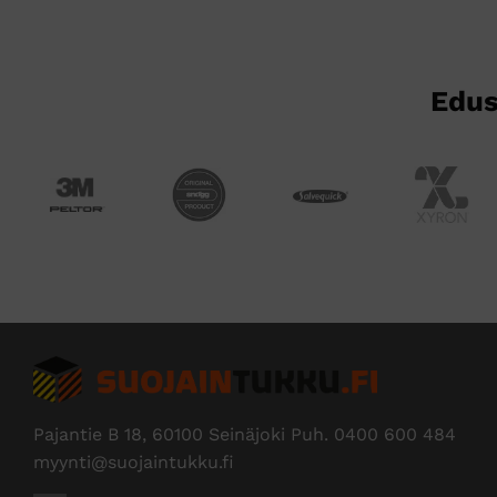
tuotteen
sivulla.
Edus
Pajantie B 18, 60100 Seinäjoki Puh.
0400 600 484
myynti@suojaintukku.fi