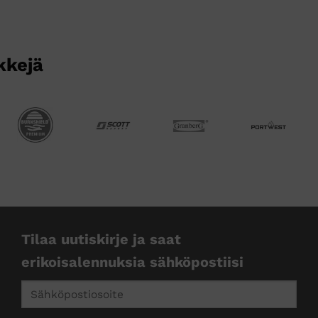
kkejä
Tilaa uutiskirje ja saat
erikoisalennuksia sähköpostiisi