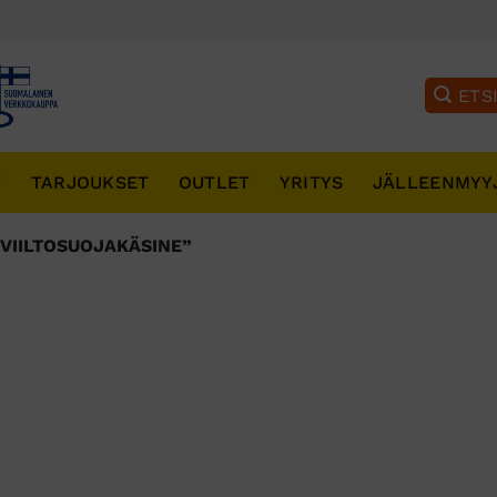
T
TARJOUKSET
OUTLET
YRITYS
JÄLLEENMYY
VIILTOSUOJAKÄSINE”