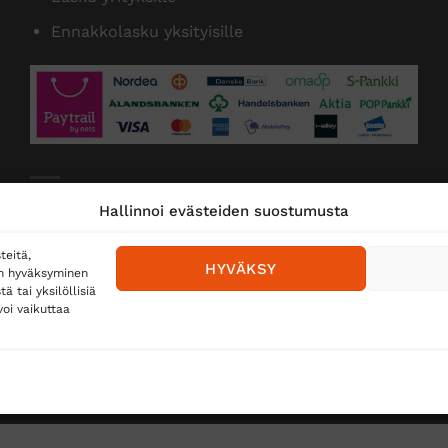
Ennakkolasku yksityisille
Toimitustavat
Hallinnoi evästeiden suostumusta
Posti
teitä,
HYVÄKSY
en hyväksyminen
Matkahuolto
 tai yksilöllisiä
oi vaikuttaa
Postnord