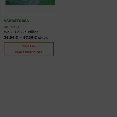
VARASTOSSA
HOITOALA
Walki Leikkausliina
Hintaluokka:
36,94
€
–
67,26
€
alv 0%
36,94 €
-
VALITSE
67,26 €
VAIHTOEHDOISTA
Tällä
tuotteella
on
useampi
muunnelma.
Voit
tehdä
valinnat
tuotteen
sivulla.