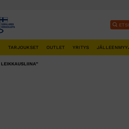
T
TARJOUKSET
OUTLET
YRITYS
JÄLLEENMYY
LEIKKAUSLIINA”