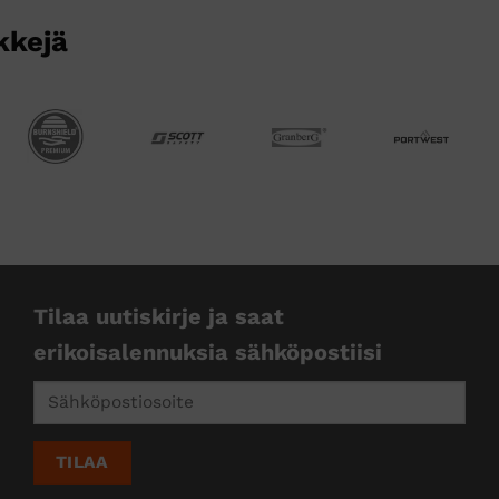
kkejä
Tilaa uutiskirje ja saat
erikoisalennuksia sähköpostiisi