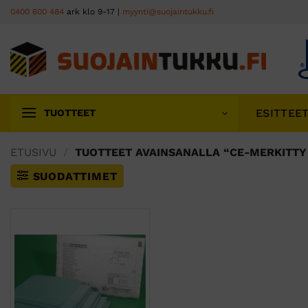
Skip
0400 600 484
ark klo 9-17 |
myynti@suojaintukku.fi
to
content
ESITTEE
TUOTTEET
ETUSIVU
/
TUOTTEET AVAINSANALLA “CE-MERKITTY 
SUODATTIMET