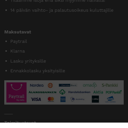
Tilaamme isoja eriä siksi myymme halvalla!
14 päivän vaihto- ja palautusoikeus kuluttajille
Maksutavat
Paytrail
Klarna
Lasku yrityksille
Ennakkolasku yksityisille
Toimitustavat