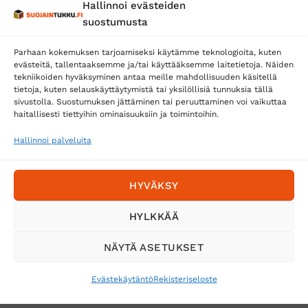
Hallinnoi evästeiden
Posti
suostumusta
Matkahuolto
Parhaan kokemuksen tarjoamiseksi käytämme teknologioita, kuten
Postnord
evästeitä, tallentaaksemme ja/tai käyttääksemme laitetietoja. Näiden
tekniikoiden hyväksyminen antaa meille mahdollisuuden käsitellä
tietoja, kuten selauskäyttäytymistä tai yksilöllisiä tunnuksia tällä
sivustolla. Suostumuksen jättäminen tai peruuttaminen voi vaikuttaa
Tilaa uutiskirje ja saat erikoisalennuksia
haitallisesti tiettyihin ominaisuuksiin ja toimintoihin.
sähköpostiisi
Hallinnoi palveluita
HYVÄKSY
HYLKKÄÄ
NÄYTÄ ASETUKSET
Evästekäytäntö
Rekisteriseloste