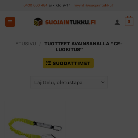
Skip
0400 600 484
ark klo 9-17 |
myynti@suojaintukku.fi
to
content
0
ETUSIVU
/
TUOTTEET AVAINSANALLA “CE-
LUOKITUS”
SUODATTIMET