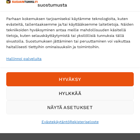
suostumusta
Matkahuolto
Parhaan kokemuksen tarjoamiseksi käytämme teknologioita, kuten
Postnord
evästeitä, tallentaaksemme ja/tai käyttääksemme laitetietoja. Näiden
tekniikoiden hyväksyminen antaa meille mahdollisuuden käsitellä
tietoja, kuten selauskäyttäytymistä tai yksilöllisiä tunnuksia tällä
sivustolla. Suostumuksen jättäminen tai peruuttaminen voi vaikuttaa
Tilaa uutiskirje ja saat erikoisalennuksia
haitallisesti tiettyihin ominaisuuksiin ja toimintoihin.
sähköpostiisi
Hallinnoi palveluita
HYVÄKSY
HYLKKÄÄ
NÄYTÄ ASETUKSET
Evästekäytäntö
Rekisteriseloste
VERKKOKAUPAN TOIMITUSEHDOT
TUOTEPALAUTUS