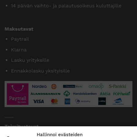
14 päivän vaihto- ja palautusoikeus kuluttajille
Maksutavat
Paytrail
Klarna
Lasku yrityksille
Ennakkolasku yksityisille
Toimitustavat
Hallinnoi evästeiden
Posti