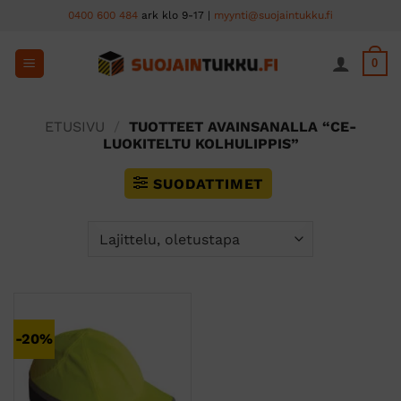
Skip
0400 600 484
ark klo 9-17 |
myynti@suojaintukku.fi
to
content
0
ETUSIVU
/
TUOTTEET AVAINSANALLA “CE-
LUOKITELTU KOLHULIPPIS”
SUODATTIMET
-20%