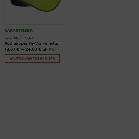
VARASTOSSA
KOLHULIPPIKSET
Kolhulippis Hi-Vis väreillä
Hintaluokka:
19,67
€
–
24,60
€
alv 0%
19,67 €
-
VALITSE VAIHTOEHDOISTA
24,60 €
Tällä
tuotteella
on
useampi
muunnelma.
Voit
tehdä
valinnat
tuotteen
sivulla.