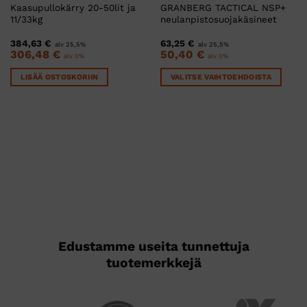
Kaasupullokärry 20-50lit ja
GRANBERG TACTICAL NSP+
11/33kg
neulanpistosuojakäsineet
384,63
€
63,25
€
alv 25,5%
alv 25,5%
306,48
€
50,40
€
alv 0%
alv 0%
LISÄÄ OSTOSKORIIN
VALITSE VAIHTOEHDOISTA
Tällä
tuotteella
on
useampi
muunnelma.
Voit
tehdä
valinnat
tuotteen
sivulla.
Edustamme useita tunnettuja
tuotemerkkejä