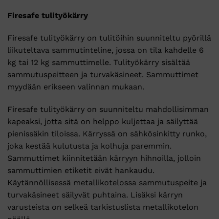
Firesafe tulityökärry
Firesafe tulityökärry on tulitöihin suunniteltu pyörillä
liikuteltava sammutinteline, jossa on tila kahdelle 6
kg tai 12 kg sammuttimelle. Tulityökärry sisältää
sammutuspeitteen ja turvakäsineet. Sammuttimet
myydään erikseen valinnan mukaan.
Firesafe tulityökärry on suunniteltu mahdollisimman
kapeaksi, jotta sitä on helppo kuljettaa ja säilyttää
pienissäkin tiloissa. Kärryssä on sähkösinkitty runko,
joka kestää kulutusta ja kolhuja paremmin.
Sammuttimet kiinnitetään kärryyn hihnoilla, jolloin
sammuttimien etiketit eivät hankaudu.
Käytännöllisessä metallikotelossa sammutuspeite ja
turvakäsineet säilyvät puhtaina. Lisäksi kärryn
varusteista on selkeä tarkistuslista metallikotelon