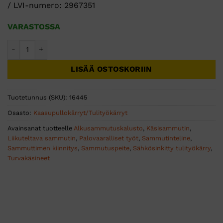
/ LVI-numero: 2967351
VARASTOSSA
Tulityökärry kahdelle sammuttimelle määrä
LISÄÄ OSTOSKORIIN
Tuotetunnus (SKU):
16445
Osasto:
Kaasupullokärryt/Tulityökärryt
Avainsanat tuotteelle
Alkusammutuskalusto
,
Käsisammutin
,
Liikuteltava sammutin
,
Palovaaralliset työt
,
Sammutinteline
,
Sammuttimen kiinnitys
,
Sammutuspeite
,
Sähkösinkitty tulityökärry
,
Turvakäsineet