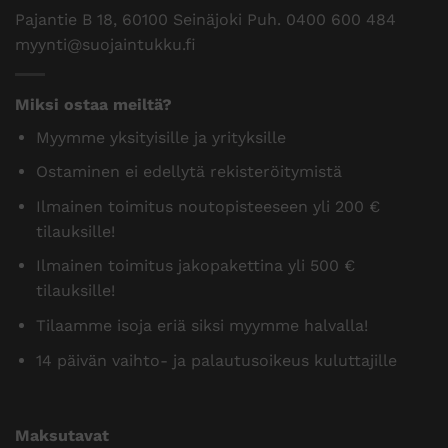
Pajantie B 18, 60100 Seinäjoki Puh.
0400 600 484
myynti@suojaintukku.fi
Miksi ostaa meiltä?
Myymme yksityisille ja yrityksille
Ostaminen ei edellytä rekisteröitymistä
Ilmainen toimitus noutopisteeseen yli 200 €
tilauksille!
Ilmainen toimitus jakopakettina yli 500 €
tilauksille!
Tilaamme isoja eriä siksi myymme halvalla!
14 päivän vaihto- ja palautusoikeus kuluttajille
Maksutavat