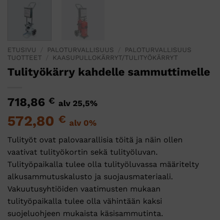
ETUSIVU
/
PALOTURVALLISUUS
/
PALOTURVALLISUUS
TUOTTEET
/
KAASUPULLOKÄRRYT/TULITYÖKÄRRYT
Tulityökärry kahdelle sammuttimelle
718,86
€
alv 25,5%
572,80
€
alv 0%
Tulityöt ovat palovaarallisia töitä ja näin ollen
vaativat tulityökortin sekä tulityöluvan.
Tulityöpaikalla tulee olla tulityöluvassa määritelty
alkusammutuskalusto ja suojausmateriaali.
Vakuutusyhtiöiden vaatimusten mukaan
tulityöpaikalla tulee olla vähintään kaksi
suojeluohjeen mukaista käsisammutinta.