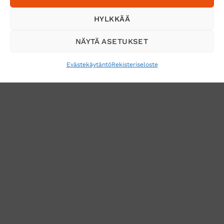
Tilaa uutiskirje ja saat erikoisalennuksia
HYLKKÄÄ
sähköpostiisi
NÄYTÄ ASETUKSET
Evästekäytäntö
Rekisteriseloste
VERKKOKAUPAN TOIMITUSEHDOT
TUOTEPALAUTUS
TÖIHIN SUOJAINTUKKUUN?
REKISTERISELOSTE
EVÄSTEKÄYTÄNTÖ (EU)
MUUTA EVÄSTEASETUKSIA
Copyright 2026 ©
Suojaintukku