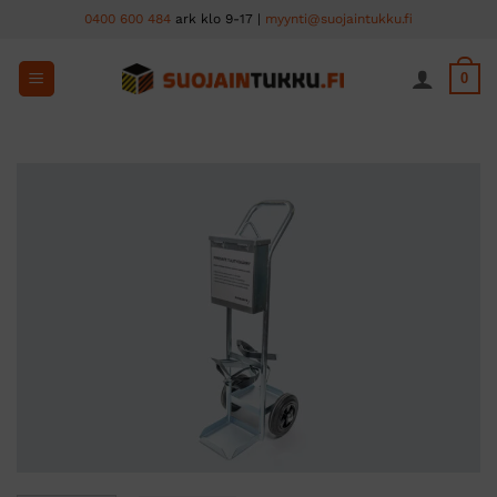
Skip
0400 600 484
ark klo 9-17 |
myynti@suojaintukku.fi
to
content
0