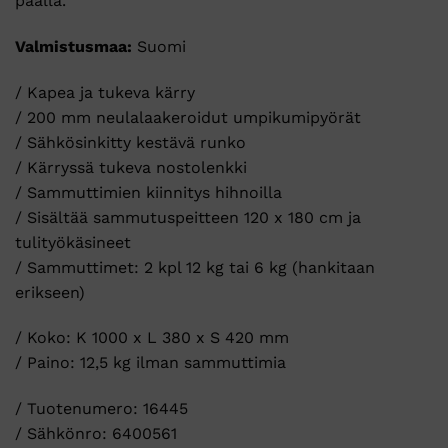
päällä.
Valmistusmaa:
Suomi
/ Kapea ja tukeva kärry
/ 200 mm neulalaakeroidut umpikumipyörät
/ Sähkösinkitty kestävä runko
/ Kärryssä tukeva nostolenkki
/ Sammuttimien kiinnitys hihnoilla
/ Sisältää sammutuspeitteen 120 x 180 cm ja
tulityökäsineet
/ Sammuttimet: 2 kpl 12 kg tai 6 kg (hankitaan
erikseen)
/ Koko: K 1000 x L 380 x S 420 mm
/ Paino: 12,5 kg ilman sammuttimia
/ Tuotenumero: 16445
/ Sähkönro: 6400561