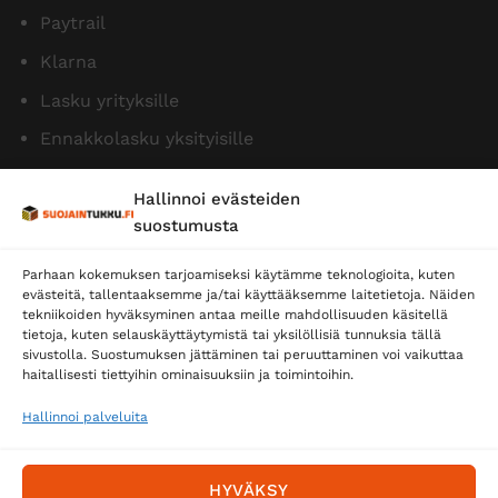
Paytrail
Klarna
Lasku yrityksille
Ennakkolasku yksityisille
Hallinnoi evästeiden
suostumusta
Parhaan kokemuksen tarjoamiseksi käytämme teknologioita, kuten
evästeitä, tallentaaksemme ja/tai käyttääksemme laitetietoja. Näiden
tekniikoiden hyväksyminen antaa meille mahdollisuuden käsitellä
tietoja, kuten selauskäyttäytymistä tai yksilöllisiä tunnuksia tällä
Toimitustavat
sivustolla. Suostumuksen jättäminen tai peruuttaminen voi vaikuttaa
haitallisesti tiettyihin ominaisuuksiin ja toimintoihin.
Posti
Matkahuolto
Hallinnoi palveluita
Postnord
HYVÄKSY