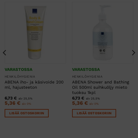
VARASTOSSA
VARASTOSSA
HENKILÖHYGIENIA
HENKILÖHYGIENIA
ABENA iho- ja käsivoide 200
ABENA Shower and Bathing
ml, hajusteeton
Oil 500ml suihkuöljy mieto
tuoksu 1kpl
6,73
€
6,73
€
alv 25,5%
alv 25,5%
5,36
€
5,36
€
alv 0%
alv 0%
LISÄÄ OSTOSKORIIN
LISÄÄ OSTOSKORIIN