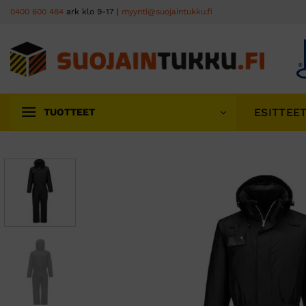
Skip
0400 600 484
ark klo 9-17 |
myynti@suojaintukku.fi
to
content
ESITTEE
TUOTTEET