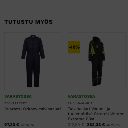
TUTUSTU MYÖS
-10%
VARASTOSSA
VARASTOSSA
TYÖVAATTEET
TALVIHAALARIT
Talvihaalari Veden- ja
Vuorattu Orkney-talvihaalari
tuulenpitävä Stretch Winter
Extreme Elka
Alkuperäinen
Nykyinen
97,20
€
312,50
€
282,38
€
alv 25,5%
alv 25,5%