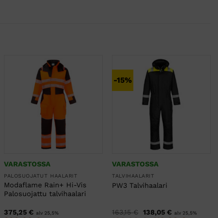
-15%
VARASTOSSA
VARASTOSSA
PALOSUOJATUT HAALARIT
TALVIHAALARIT
Modaflame Rain+ Hi-Vis
PW3 Talvihaalari
Palosuojattu talvihaalari
Alkuperäinen
Nykyinen
375,25
€
163,15
€
138,05
€
alv 25,5%
alv 25,5%