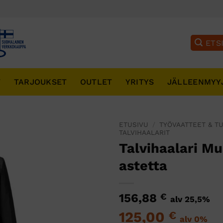
T
TARJOUKSET
OUTLET
YRITYS
JÄLLEENMYY
ETUSIVU
/
TYÖVAATTEET & T
TALVIHAALARIT
Talvihaalari Mu
astetta
156,88
€
alv 25,5%
125,00
€
alv 0%