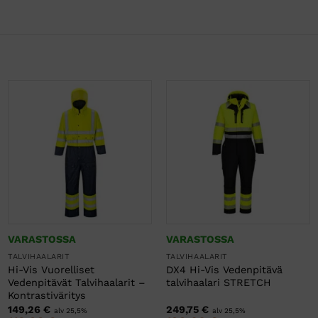
VARASTOSSA
VARASTOSSA
TALVIHAALARIT
TALVIHAALARIT
Hi-Vis Vuorelliset
DX4 Hi-Vis Vedenpitävä
Vedenpitävät Talvihaalarit –
talvihaalari STRETCH
Kontrastiväritys
149,26
€
249,75
€
alv 25,5%
alv 25,5%