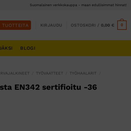
Suomalainen verkkokauppa - maan edullisimmat hinnat!
0
KIRJAUDU
OSTOSKORI /
0,00
€
JÄKSI
BLOGI
URVAJALKINEET
/
TYÖVAATTEET
/
TYÖHAALARIT
/
sta EN342 sertifioitu -36