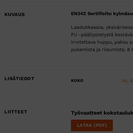
EN342 Sertifioitu kylmäs
KUVAUS
Laadukkaassa, yksivärisess
PU -päällystetystä kestävä
irrotettava huppu, paksu po
pukemista ja riisumista. 8 
LISÄTIEDOT
KOKO
XS
,
S
LIITTEET
Työvaatteet kokotaulu
LATAA (PDF)