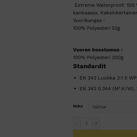
Extreme Waterproof: 100 % 
kankaassa. Kaksinkertaine
Vuorikangas :
100% Polyesteri 52g
Vuoren koostumus :
100% Polyesteri 200g
Standardit
EN 343 Luokka 3:1 X W
EN 342 0.344 (M².K/W), 
Koko
Talvihaalari Musta EN342 sert