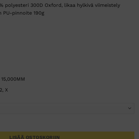
polyesteri 300D Oxford, likaa hylkivä viimeistely
n PU-pinnoite 190g
P 15,000MM
2, X
ifioitu -36 astetta määrä
LISÄÄ OSTOSKORIIN