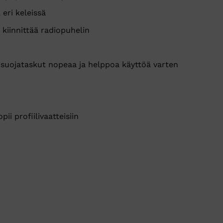
 eri keleissä
kiinnittää radiopuhelin
visuojataskut nopeaa ja helppoa käyttöä varten
i profiilivaatteisiin