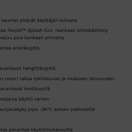
t saumat pitävät käyttäjän kuivana
aa Texpel™ Splash Eco -kankaan pintakäsittely
 valuu pois kankaan pinnalta
antaa eristävyyttä
arantavat hengittävyyttä
u resori takaa tyköistuvan ja mukavan istuvuuden
arantavat kestävyyttä
helppoa käyttö varten
suojauskyky jopa -36°C asteen pakkaselle
linja parantaa käyttömukavuutta