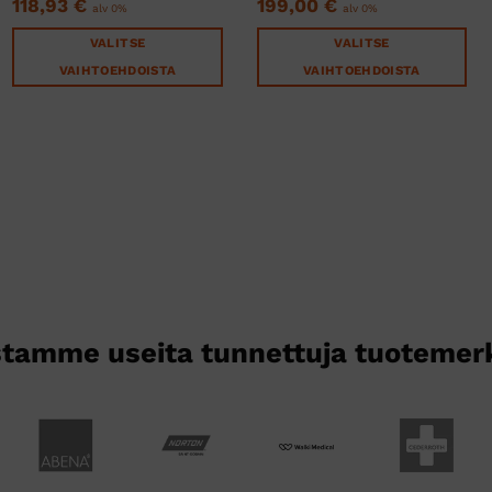
en
118,93
€
199,00
€
alv 0%
alv 0%
VALITSE
VALITSE
€.
VAIHTOEHDOISTA
VAIHTOEHDOISTA
Tällä
Tällä
tuotteella
tuotteella
on
on
useampi
useampi
muunnelma.
muunnelma.
Voit
Voit
tehdä
tehdä
valinnat
valinnat
tuotteen
tuotteen
sivulla.
sivulla.
tamme useita tunnettuja tuotemer