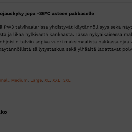
uojauskyky jopa -36°C asteen pakkaselle
ä PW3 talvihaalarissa yhdistyvät käytännöllisyys sekä näy
stä ja likaa hylkivästä kankaasta. Tässä nykyaikaisessa m
hjoisiin talviin sopiva vuori maksimaalista pakkassuojaa 
käytännöllistä säilytystaskua sekä ylhäältä ladattavat polv
mall
,
Medium
,
Large
,
XL
,
XXL
,
3XL
kko