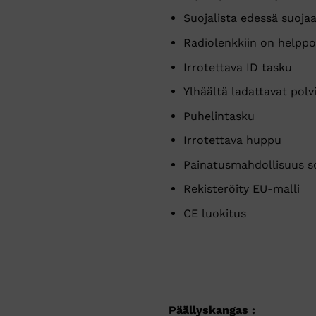
Suojalista edessä suojaa
Radiolenkkiin on helppo 
Irrotettava ID tasku
Ylhäältä ladattavat pol
Puhelintasku
Irrotettava huppu
Painatusmahdollisuus sopi
Rekisteröity EU-malli
CE luokitus
Päällyskangas :