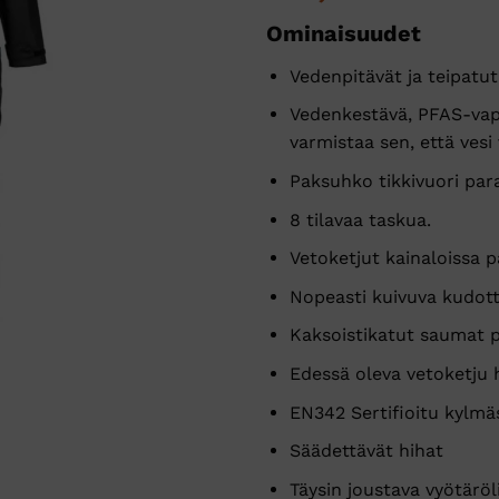
Ominaisuudet
Vedenpitävät ja teipatu
Vedenkestävä, PFAS-vap
varmistaa sen, että vesi
Paksuhko tikkivuori par
8 tilavaa taskua.
Vetoketjut kainaloissa p
Nopeasti kuivuva kudott
Kaksoistikatut saumat p
Edessä oleva vetoketju 
EN342 Sertifioitu kylmä
Säädettävät hihat
Täysin joustava vyötärö