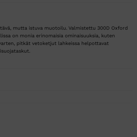
ttävä, mutta istuva muotoilu. Valmistettu 300D Oxford
allissa on monia erinomaisia ominaisuuksia, kuten
varten, pitkät vetoketjut lahkeissa helpottavat
isuojataskut.