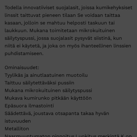
Todella innovatiiviset suojalasit, joissa kumikehyksiset
linssit taittuvat pieneen tilaan Se voidaan taittaa
kasaan, jolloin se mahtuu helposti taskuun tai
laukkuun. Mukana toimitetaan mikrokuituinen
säilytyspussi, jossa suojalasit pysyvät siistinä, kun
niitä ei käytetä, ja joka on myös ihanteellinen linssien
puhdistamiseen.
Ominaisuudet:
Tyylikäs ja ainutlaatuinen muotoilu
Taittuu säilytettäväksi pussiin
Mukana mikrokuituinen säilytyspussi
Mukava kumirunko pitkään käyttöön
Epäsuora ilmastointi
Säädettävä, joustava otsapanta takaa hyvän
istuvuuden
Metalliton
Naarmuuntumaton pinnoitus.Luokitus merkintä K on