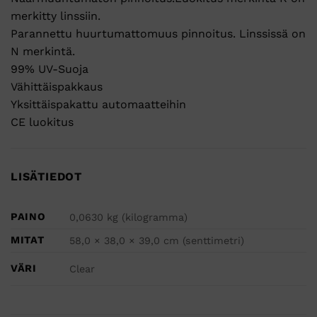
merkitty linssiin.
Parannettu huurtumattomuus pinnoitus. Linssissä on
N merkintä.
99% UV-Suoja
Vähittäispakkaus
Yksittäispakattu automaatteihin
CE luokitus
LISÄTIEDOT
PAINO
0,0630 kg (kilogramma)
MITAT
58,0 × 38,0 × 39,0 cm (senttimetri)
VÄRI
Clear