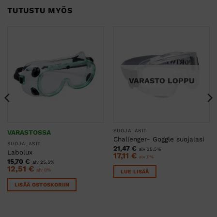
TUTUSTU MYÖS
VARASTO LOPPU
SUOJALASIT
VARASTOSSA
Challenger- Goggle suojalasi
SUOJALASIT
21,47
€
alv 25,5%
Labolux
17,11
€
alv 0%
15,70
€
alv 25,5%
12,51
€
alv 0%
LUE LISÄÄ
LISÄÄ OSTOSKORIIN