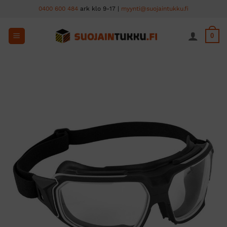
Skip
0400 600 484
ark klo 9-17 |
myynti@suojaintukku.fi
to
content
0