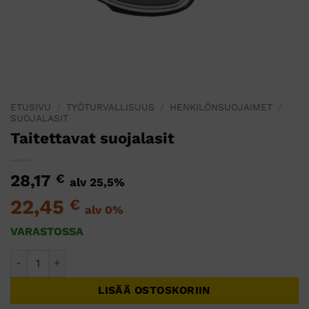
ETUSIVU
/
TYÖTURVALLISUUS
/
HENKILÖNSUOJAIMET
/
SUOJALASIT
Taitettavat suojalasit
28,17
€
alv 25,5%
22,45
€
alv 0%
VARASTOSSA
Taitettavat suojalasit määrä
LISÄÄ OSTOSKORIIN