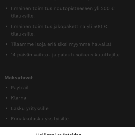
Ilmainen toimitus noutopisteeseen yli 200 €
tilauksille!
Ilmainen toimitus jakopakettina yli 500 €
tilauksille!
Tilaamme isoja eriä siksi myymme halvalla!
14 päivän vaihto- ja palautusoikeus kuluttajille
Maksutavat
Paytrail
Klarna
Lasku yrityksille
Ennakkolasku yksityisille
Hallinnoi evästeiden