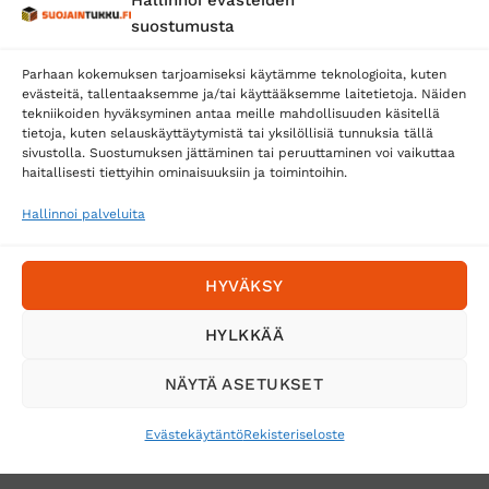
suostumusta
Parhaan kokemuksen tarjoamiseksi käytämme teknologioita, kuten
evästeitä, tallentaaksemme ja/tai käyttääksemme laitetietoja. Näiden
tekniikoiden hyväksyminen antaa meille mahdollisuuden käsitellä
tietoja, kuten selauskäyttäytymistä tai yksilöllisiä tunnuksia tällä
Toimitustavat
sivustolla. Suostumuksen jättäminen tai peruuttaminen voi vaikuttaa
haitallisesti tiettyihin ominaisuuksiin ja toimintoihin.
Posti
Matkahuolto
Hallinnoi palveluita
Postnord
HYVÄKSY
Tilaa uutiskirje ja saat erikoisalennuksia
HYLKKÄÄ
sähköpostiisi
NÄYTÄ ASETUKSET
Evästekäytäntö
Rekisteriseloste