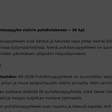
tuspyyhe visiirin puhdistukseen – 50 kpl
spyyhkeet ovat kätevä ja tehokas tapa pitää visiirisi ki
nissa työympäristöissä. Nämä puhdistuspyyhkeet on suunn
 niiden päivittäisen ylläpidon helpottamiseen.
:
tusteho:
SR-5226 Puhdistuspyyhkeet on suunniteltu tarj
, pölyn ja muut epäpuhtaudet visiirin pinnalta. Näin varmi
n pakkaus sisältää 50 puhdistuspyyhettä, mikä tekee niist
ti ja helppo kuljettaa mukana työmaalla.
et puhdistuspyyhkeet ovat nopeita ja käteviä käyttää. Voit 