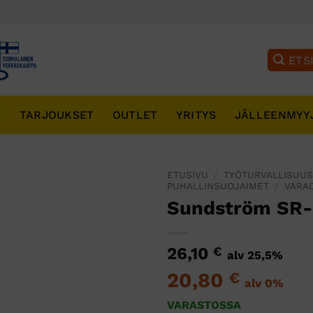
T
TARJOUKSET
OUTLET
YRITYS
JÄLLEENMYY
ETUSIVU
/
TYÖTURVALLISUU
PUHALLINSUOJAIMET
/
VARA
Sundström SR-
26,10
€
alv 25,5%
20,80
€
alv 0%
VARASTOSSA