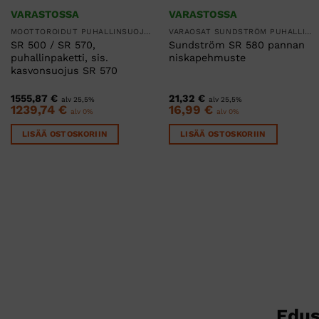
VARASTOSSA
VARASTOSSA
MOOTTOROIDUT PUHALLINSUOJAIMET
VARAOSAT SUNDSTRÖM PUHALLINSUOJAIMIIN
SR 500 / SR 570,
Sundström SR 580 pannan
puhallinpaketti, sis.
niskapehmuste
kasvonsuojus SR 570
1555,87
€
21,32
€
alv 25,5%
alv 25,5%
1239,74
€
16,99
€
alv 0%
alv 0%
LISÄÄ OSTOSKORIIN
LISÄÄ OSTOSKORIIN
Edus