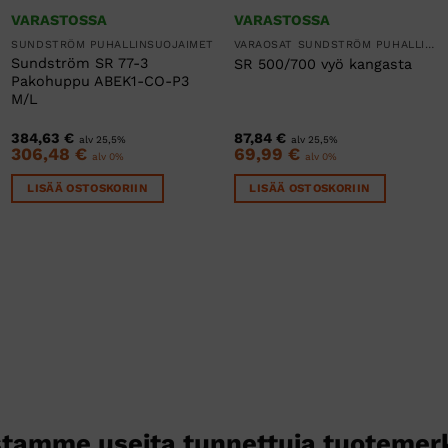
VARASTOSSA
VARASTOSSA
SUNDSTRÖM PUHALLINSUOJAIMET
VARAOSAT SUNDSTRÖM PUHALLINSUOJAIMIIN
Sundström SR 77-3
SR 500/700 vyö kangasta
Pakohuppu ABEK1-CO-P3
M/L
384,63
€
87,84
€
alv 25,5%
alv 25,5%
306,48
€
69,99
€
alv 0%
alv 0%
LISÄÄ OSTOSKORIIN
LISÄÄ OSTOSKORIIN
tamme useita tunnettuja tuotemer