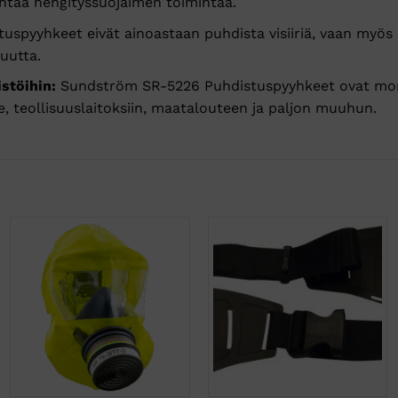
ntaa hengityssuojaimen toimintaa.
uspyyhkeet eivät ainoastaan puhdista visiiriä, vaan myös 
uutta.
stöihin:
Sundström SR-5226 Puhdistuspyyhkeet ovat monikäy
, teollisuuslaitoksiin, maatalouteen ja paljon muuhun.