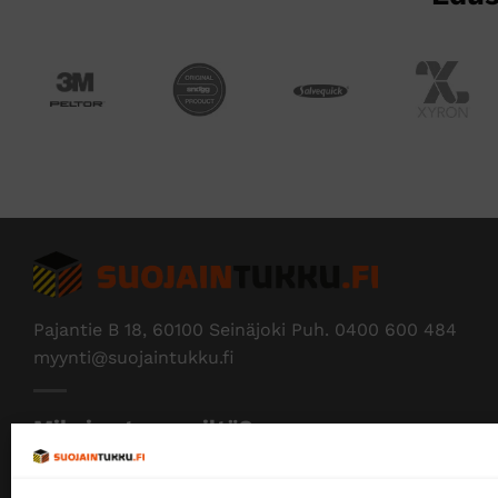
Pajantie B 18, 60100 Seinäjoki Puh.
0400 600 484
myynti@suojaintukku.fi
Miksi ostaa meiltä?
Myymme yksityisille ja yrityksille