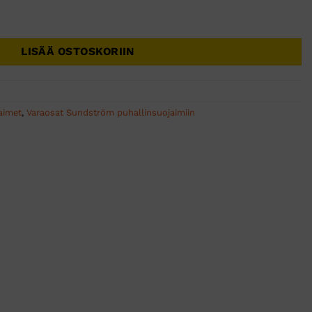
spyyhe 50 kpl määrä
LISÄÄ OSTOSKORIIN
aimet
,
Varaosat Sundström puhallinsuojaimiin