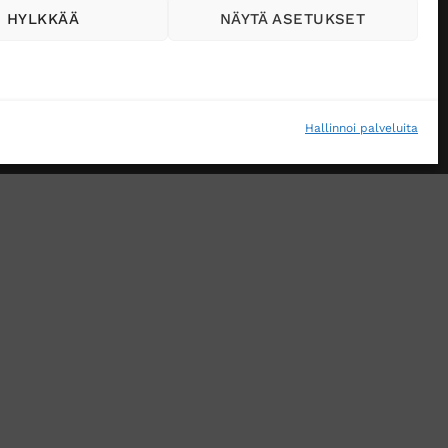
HYLKKÄÄ
NÄYTÄ ASETUKSET
Hallinnoi palveluita
VÄSTEKÄYTÄNTÖ (EU)
MUUTA EVÄSTEASETUKSIA