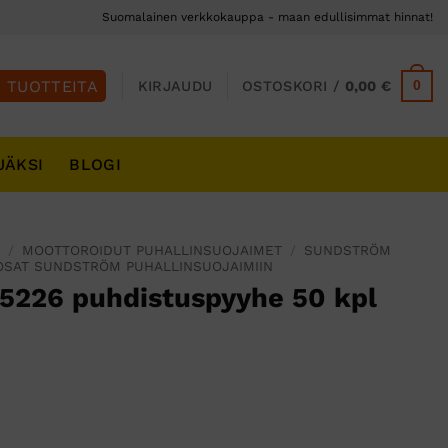
Suomalainen verkkokauppa - maan edullisimmat hinnat!
0
KIRJAUDU
OSTOSKORI /
0,00
€
JÄKSI
BLOGI
S
/
MOOTTOROIDUT PUHALLINSUOJAIMET
/
SUNDSTRÖM
OSAT SUNDSTRÖM PUHALLINSUOJAIMIIN
5226 puhdistuspyyhe 50 kpl