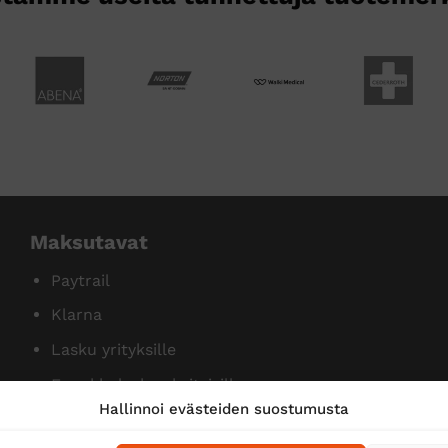
Maksutavat
Paytrail
Klarna
Lasku yrityksille
Ennakkolasku yksityisille
Hallinnoi evästeiden suostumusta