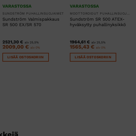
VARASTOSSA
VARASTOSSA
SUNDSTRÖM PUHALLINSUOJAIMET
MOOTTOROIDUT PUHALLINSUOJAIMET
Sundström Valmispakkaus
Sundström SR 500 ATEX-
SR 500 EX/SR 570
hyväksytty puhallinyksikkö
2521,30
€
1964,61
€
alv 25,5%
alv 25,5%
2009,00
€
1565,43
€
alv 0%
alv 0%
LISÄÄ OSTOSKORIIN
LISÄÄ OSTOSKORIIN
kkejä