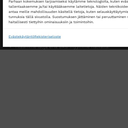
Parhaan kokemuksen tarjoamiseksi käytämme teknologioita, kuten eväs
Ostaminen ei edellytä rekisteröitymistä
tallentaaksemme ja/tai käyttääksemme laitetietoja. Näiden tekniikoid
antaa meille mahdollisuuden käsitellä tietoja, kuten selauskäyttäytymistä
Ilmainen toimitus noutopisteeseen yli 200 €
tunnuksia tällä sivustolla. Suostumuksen jättäminen tai peruuttaminen v
tilauksille!
haitallisesti tiettyihin ominaisuuksiin ja toimintoihin.
Ilmainen toimitus jakopakettina yli 500 €
tilauksille!
Evästekäytäntö
Rekisteriseloste
Tilaamme isoja eriä siksi myymme halvalla!
14 päivän vaihto- ja palautusoikeus kuluttajille
VERKKOKAUPAN TOIMITUSEHDOT
TUOTEPALAU