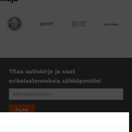
Tilaa uutiskirje ja saat
erikoisalennuksia sähköpostiisi