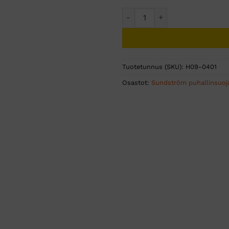
Sundström SR-5226 puhdistu
Tuotetunnus (SKU):
H09-0401
Osastot:
Sundström puhallinsuoj