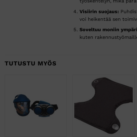
työskentelyn, mikä para
Visiirin suojaus:
Puhdist
voi heikentää sen toimiv
Soveltuu moniin ympäri
kuten rakennustyömaille
TUTUSTU MYÖS