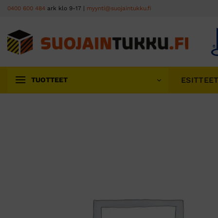
Skip
0400 600 484
ark klo 9-17 |
myynti@suojaintukku.fi
to
content
ESITTEE
TUOTTEET