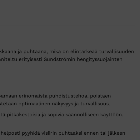
rkkaana ja puhtaana, mikä on elintärkeää turvallisuuden
iteltu erityisesti Sundströmin hengityssuojainten
oamaan erinomaista puhdistustehoa, poistaen
stetaan optimaalinen näkyvyys ja turvallisuus.
ä pitkäkestoisia ja sopivia säännölliseen käyttöön.
helposti pyyhkiä visiirin puhtaaksi ennen tai jälkeen