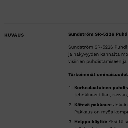
Sundström SR-5226 Puhdis
KUVAUS
Sundström SR-5226 Puhdistu
ja näkyvyyden kannalta mo
visiirien puhdistamiseen ja
Tärkeimmät ominaisuudet
Korkealaatuinen puhdis
tehokkaasti lian, rasvan
Kätevä pakkaus:
Jokaine
Pakkaus on myös kompak
Helppo käyttö:
Yksittäis