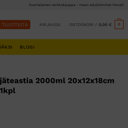
Suomalainen verkkokauppa - maan edullisimmat hinnat!
0
KIRJAUDU
OSTOSKORI /
0,00
€
JÄKSI
BLOGI
ijäteastia 2000ml 20x12x18cm
1kpl