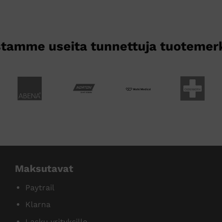
tehdä
valinnat
tuotteen
sivulla.
tamme useita tunnettuja tuotemer
Maksutavat
Paytrail
Klarna
Lasku yrityksille