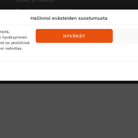
Ennakkolasku yksityisille
Hallinnoi evästeiden suostumusta
teitä,
HYVÄKSY
en hyväksyminen
 tai yksilöllisiä
oi vaikuttaa
Toimitustavat
Posti
Matkahuolto
Postnord