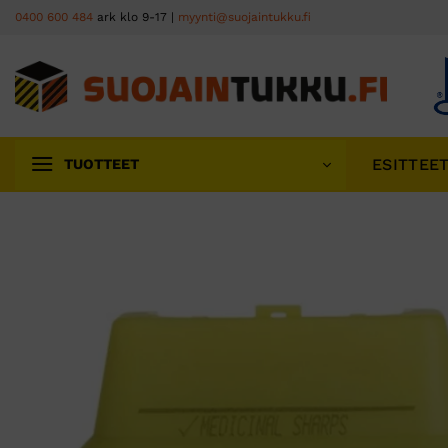
Skip
0400 600 484
ark klo 9-17 |
myynti@suojaintukku.fi
to
content
ESITTEE
TUOTTEET