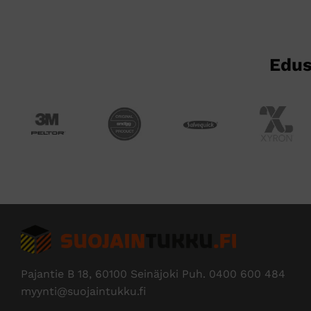
tehdä
valinnat
tuotteen
sivulla.
Edus
Pajantie B 18, 60100 Seinäjoki Puh.
0400 600 484
myynti@suojaintukku.fi