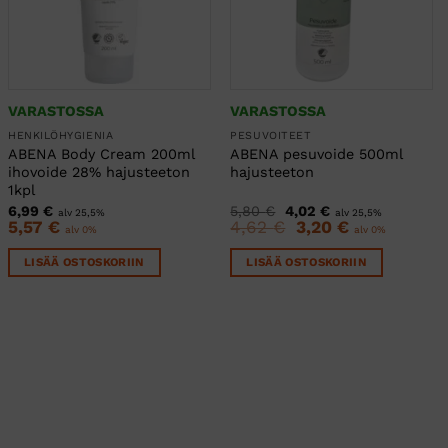
VARASTOSSA
VARASTOSSA
HENKILÖHYGIENIA
PESUVOITEET
ABENA Body Cream 200ml
ABENA pesuvoide 500ml
ihovoide 28% hajusteeton
hajusteeton
1kpl
Alkuperäinen
Nykyinen
6,99
€
5,80
€
4,02
€
alv 25,5%
alv 25,5%
hinta
hinta
5,57
€
4,62
€
Alkuperäinen
3,20
€
Nykyinen
alv 0%
alv 0%
oli:
on:
hinta
hinta
5,80 €.
4,02 €.
oli:
on:
LISÄÄ OSTOSKORIIN
LISÄÄ OSTOSKORIIN
4,62 €.
3,20 €.