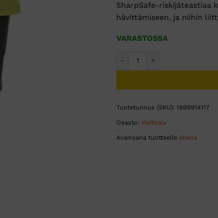
SharpSafe-riskijäteastiaa k
hävittämiseen, ja niihin li
VARASTOSSA
SharpSafe riskijäteastia 200
Tuotetunnus (SKU):
1999914117
Osasto:
Hoitoala
Avainsana tuotteelle
Abena