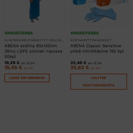
VARASTOSSA
VARASTOSSA
ELINTARVIKEHYVÄKSYTYT ESILIINAT
KERTAKÄYTTÖKÄSINEET
ABENA esiliina 85x150cm
ABENA Classic Sensitive
35my LDPE sininen nipussa
pitkä nitriilikäsine 150 kpl
50kpl
19,39
€
32,40
€
alv 25,5%
alv 25,5%
15,45
€
25,82
€
alv 0%
alv 0%
LISÄÄ OSTOSKORIIN
VALITSE
VAIHTOEHDOISTA
Tällä
tuotteella
on
useampi
muunnelma.
Voit