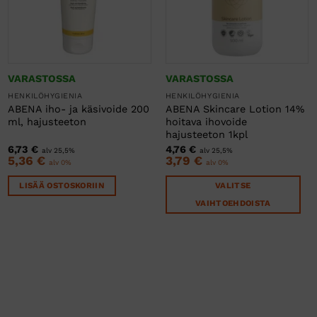
VARASTOSSA
VARASTOSSA
HENKILÖHYGIENIA
HENKILÖHYGIENIA
ABENA iho- ja käsivoide 200
ABENA Skincare Lotion 14%
ml, hajusteeton
hoitava ihovoide
hajusteeton 1kpl
6,73
€
4,76
€
alv 25,5%
alv 25,5%
5,36
€
3,79
€
alv 0%
alv 0%
LISÄÄ OSTOSKORIIN
VALITSE
VAIHTOEHDOISTA
Tällä
tuotteella
on
useampi
muunnelma.
Voit