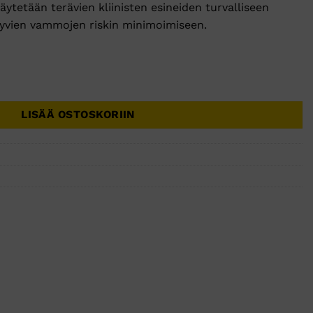
äytetään terävien kliinisten esineiden turvalliseen
ittyvien vammojen riskin minimoimiseen.
0ml 20x12x18cm keltainen 4140 1kpl määrä
LISÄÄ OSTOSKORIIN