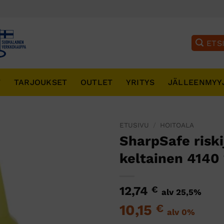
T
TARJOUKSET
OUTLET
YRITYS
JÄLLEENMYY
ETUSIVU
/
HOITOALA
SharpSafe risk
keltainen 4140 
12,74
€
alv 25,5%
10,15
€
alv 0%