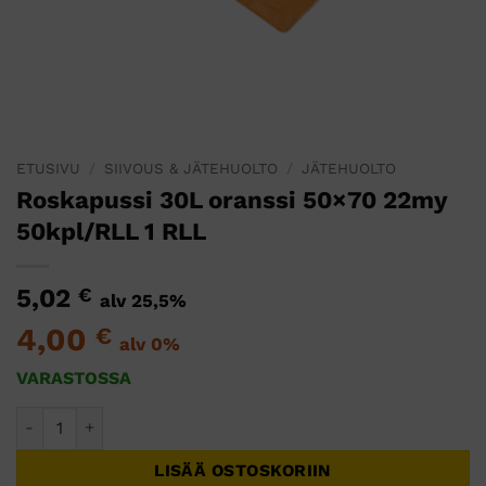
ETUSIVU
/
SIIVOUS & JÄTEHUOLTO
/
JÄTEHUOLTO
Roskapussi 30L oranssi 50×70 22my
50kpl/RLL 1 RLL
5,02
€
alv 25,5%
4,00
€
alv 0%
VARASTOSSA
Roskapussi 30L oranssi 50x70 22my 50kpl/RLL 1 RLL määrä
LISÄÄ OSTOSKORIIN