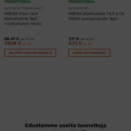
VARASTOSSA
VARASTOSSA
KERTAKÄYTTÖKÄSINEET
DESINFIOINTI
ABENA Flexi rack
ABENA käsihuuhde 73,5 p-%
käsineteline 1kpl
500ml pumppupullo 1kpl
ruostumaton teräs
60,47
€
7,17
€
alv 25,5%
alv 25,5%
48,18
€
5,71
€
alv 0%
alv 0%
VALITSE VAIHTOEHDOISTA
LISÄÄ OSTOSKORIIN
Tällä
tuotteella
on
useampi
muunnelma.
Voit
tehdä
valinnat
tuotteen
sivulla.
Edustamme useita tunnettuja