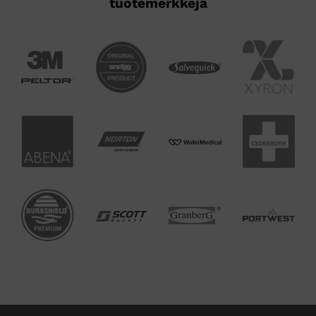
tuotemerkkejä