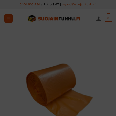
Skip
0400 600 484
ark klo 9-17 |
myynti@suojaintukku.fi
to
content
0