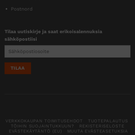
Postnord
Tilaa uutiskirje ja saat erikoisalennuksia
sähköpostiisi
VERKKOKAUPAN TOIMITUSEHDOT
TUOTEPALAUTUS
TÖIHIN SUOJAINTUKKUUN?
REKISTERISELOSTE
EVÄSTEKÄYTÄNTÖ (EU)
MUUTA EVÄSTEASETUKSIA