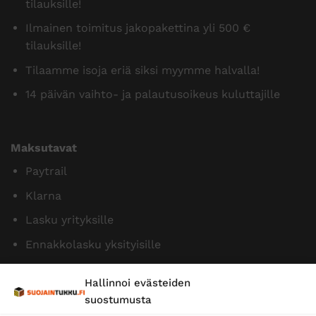
tilauksille!
Ilmainen toimitus jakopakettina yli 500 €
tilauksille!
Tilaamme isoja eriä siksi myymme halvalla!
14 päivän vaihto- ja palautusoikeus kuluttajille
Maksutavat
Paytrail
Klarna
Lasku yrityksille
Ennakkolasku yksityisille
Hallinnoi evästeiden
suostumusta