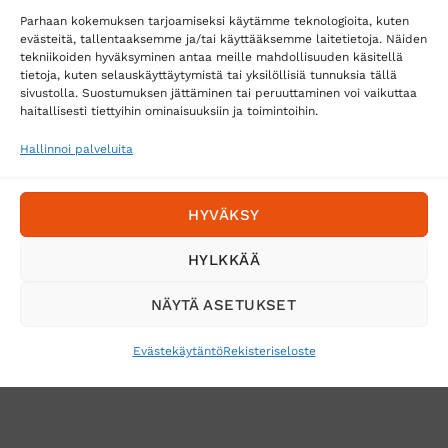
Parhaan kokemuksen tarjoamiseksi käytämme teknologioita, kuten
evästeitä, tallentaaksemme ja/tai käyttääksemme laitetietoja. Näiden
tekniikoiden hyväksyminen antaa meille mahdollisuuden käsitellä
tietoja, kuten selauskäyttäytymistä tai yksilöllisiä tunnuksia tällä
Toimitustavat
sivustolla. Suostumuksen jättäminen tai peruuttaminen voi vaikuttaa
haitallisesti tiettyihin ominaisuuksiin ja toimintoihin.
Posti
Matkahuolto
Hallinnoi palveluita
Postnord
HYVÄKSY
Tilaa uutiskirje ja saat erikoisalennuksia
HYLKKÄÄ
sähköpostiisi
NÄYTÄ ASETUKSET
Evästekäytäntö
Rekisteriseloste