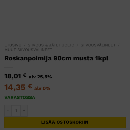
ETUSIVU
/
SIIVOUS & JÄTEHUOLTO
/
SIIVOUSVÄLINEET
/
MUUT SIIVOUSVÄLINEET
Roskanpoimija 90cm musta 1kpl
18,01
€
alv 25,5%
14,35
€
alv 0%
VARASTOSSA
Roskanpoimija 90cm musta 1kpl määrä
LISÄÄ OSTOSKORIIN