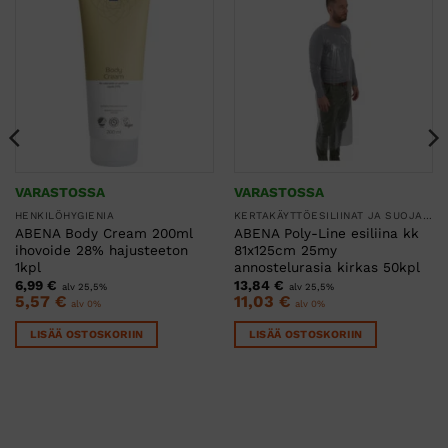
VARASTOSSA
VARASTOSSA
HENKILÖHYGIENIA
KERTAKÄYTTÖESILIINAT JA SUOJAESSUT
ABENA Body Cream 200ml
ABENA Poly-Line esiliina kk
ihovoide 28% hajusteeton
81x125cm 25my
1kpl
annostelurasia kirkas 50kpl
6,99
€
13,84
€
alv 25,5%
alv 25,5%
5,57
€
11,03
€
alv 0%
alv 0%
LISÄÄ OSTOSKORIIN
LISÄÄ OSTOSKORIIN