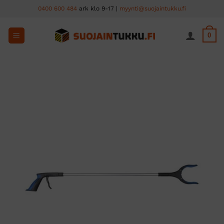
Skip
0400 600 484
ark klo 9-17 |
myynti@suojaintukku.fi
to
content
0