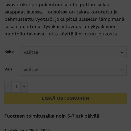
sivuvetoketjun pukeutumisen helpottamiseksi
saappaat jalassa. Housuissa on takaa korotettu ja
pehmustettu vyötärö, joka pitää alaselän lämpimänä
sekä suojattuna. Tyylikäs istuvuus ja nykyaikainen
muotoilu takaavat, että käyttäjä erottuu joukosta.
Koko
Väri
PW3 Extreme-housut määrä
LISÄÄ OSTOSKORIIN
Tuotteen toimitusaika noin 5-7 arkipäivää
Tuotetunnus (SKU):
T604