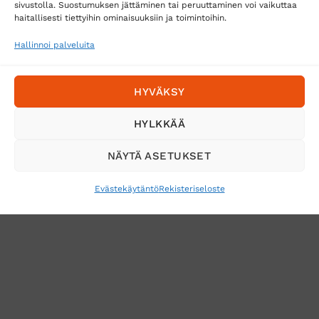
sivustolla. Suostumuksen jättäminen tai peruuttaminen voi vaikuttaa
Posti
haitallisesti tiettyihin ominaisuuksiin ja toimintoihin.
Matkahuolto
Hallinnoi palveluita
Postnord
HYVÄKSY
Tilaa uutiskirje ja saat erikoisalennuksia
HYLKKÄÄ
sähköpostiisi
NÄYTÄ ASETUKSET
Evästekäytäntö
Rekisteriseloste