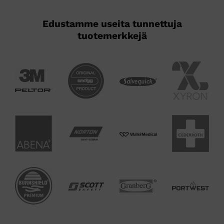
sivulla.
sivulla.
Edustamme useita tunnettuja
tuotemerkkejä