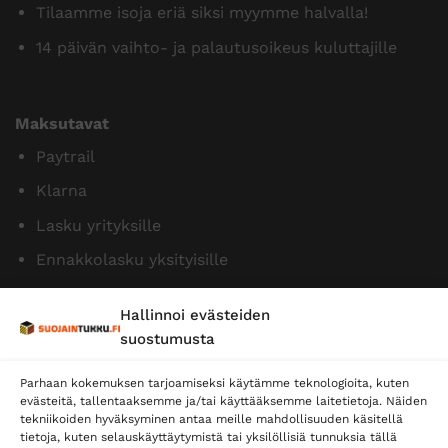
Tilaamme isoja eriä siksi myymme halvalla!
14 päivän vaihto- ja palautusoikeus kuluttajille
Maksutavat
Paytrail
Klarna
Lasku yrityksille
Ennakkolasku yksityisille
Hallinnoi evästeiden
suostumusta
Parhaan kokemuksen tarjoamiseksi käytämme teknologioita, kuten
evästeitä, tallentaaksemme ja/tai käyttääksemme laitetietoja. Näiden
tekniikoiden hyväksyminen antaa meille mahdollisuuden käsitellä
tietoja, kuten selauskäyttäytymistä tai yksilöllisiä tunnuksia tällä
Toimitustavat