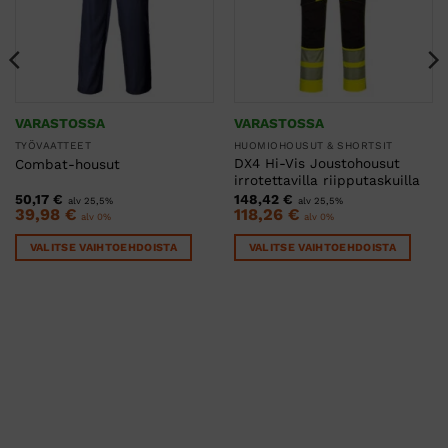
VARASTOSSA
VARASTOSSA
TYÖVAATTEET
HUOMIOHOUSUT & SHORTSIT
DX4 Hi-Vis Joustohousut
Combat-housut
irrotettavilla riipputaskuilla
50,17
€
148,42
€
alv 25,5%
alv 25,5%
39,98
€
118,26
€
alv 0%
alv 0%
VALITSE VAIHTOEHDOISTA
VALITSE VAIHTOEHDOISTA
Tällä
Tällä
tuotteella
tuotteella
on
on
useampi
useampi
muunnelma.
muunnelma.
Voit
Voit
tehdä
tehdä
valinnat
valinnat
tuotteen
tuotteen