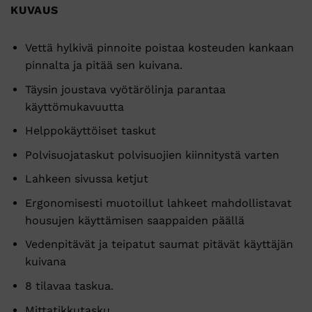
KUVAUS
Vettä hylkivä pinnoite poistaa kosteuden kankaan
pinnalta ja pitää sen kuivana.
Täysin joustava vyötärölinja parantaa
käyttömukavuutta
Helppokäyttöiset taskut
Polvisuojataskut polvisuojien kiinnitystä varten
Lahkeen sivussa ketjut
Ergonomisesti muotoillut lahkeet mahdollistavat
housujen käyttämisen saappaiden päällä
Vedenpitävät ja teipatut saumat pitävät käyttäjän
kuivana
8 tilavaa taskua.
Mittatikkutasku