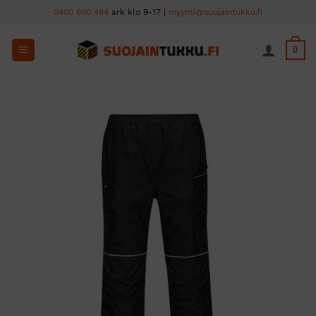
Skip
0400 600 484
ark klo 9-17 |
myynti@suojaintukku.fi
to
content
0