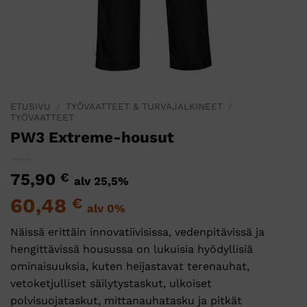
ETUSIVU
/
TYÖVAATTEET & TURVAJALKINEET
/
TYÖVAATTEET
PW3 Extreme-housut
75,90
€
alv 25,5%
60,48
€
alv 0%
Näissä erittäin innovatiivisissa, vedenpitävissä ja
hengittävissä housussa on lukuisia hyödyllisiä
ominaisuuksia, kuten heijastavat terenauhat,
vetoketjulliset säilytystaskut, ulkoiset
polvisuojataskut, mittanauhatasku ja pitkät