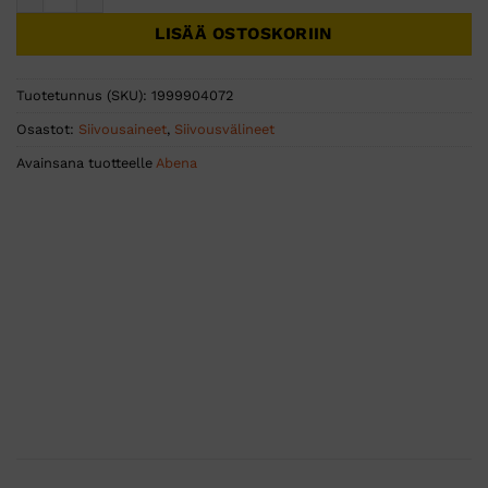
LISÄÄ OSTOSKORIIN
Tuotetunnus (SKU):
1999904072
Osastot:
Siivousaineet
,
Siivousvälineet
Avainsana tuotteelle
Abena