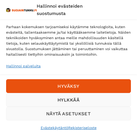
Hallinnoi evästeiden
suostumusta
Parhaan kokemuksen tarjoamiseksi käytämme teknologioita, kuten
evästeitä, tallentaaksemme ja/tai käyttääksemme laitetietoja. Näiden
tekniikoiden hyväksyminen antaa meille mahdollisuuden käsitellä
tietoja, kuten selauskäyttäytymistä tai yksilöllisiä tunnuksia tällä
Toimitustavat
sivustolla. Suostumuksen jättäminen tai peruuttaminen voi vaikuttaa
Posti
haitallisesti tiettyihin ominaisuuksiin ja toimintoihin.
Matkahuolto
Hallinnoi palveluita
Postnord
HYVÄKSY
Tilaa uutiskirje ja saat erikoisalennuksia
HYLKKÄÄ
sähköpostiisi
NÄYTÄ ASETUKSET
Evästekäytäntö
Rekisteriseloste