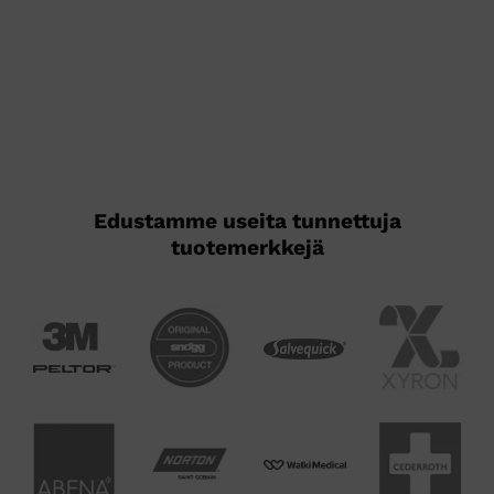
on
useampi
muunnelma.
Voit
tehdä
valinnat
tuotteen
sivulla.
Edustamme useita tunnettuja
tuotemerkkejä