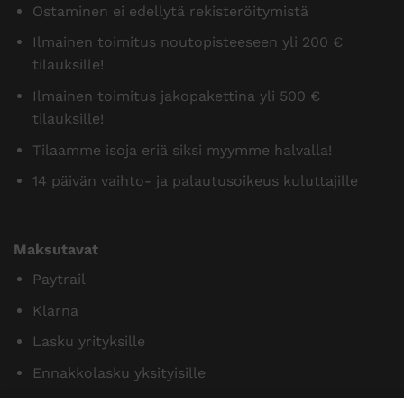
Ostaminen ei edellytä rekisteröitymistä
Ilmainen toimitus noutopisteeseen yli 200 €
tilauksille!
Ilmainen toimitus jakopakettina yli 500 €
tilauksille!
Tilaamme isoja eriä siksi myymme halvalla!
14 päivän vaihto- ja palautusoikeus kuluttajille
Maksutavat
Paytrail
Klarna
Lasku yrityksille
Ennakkolasku yksityisille