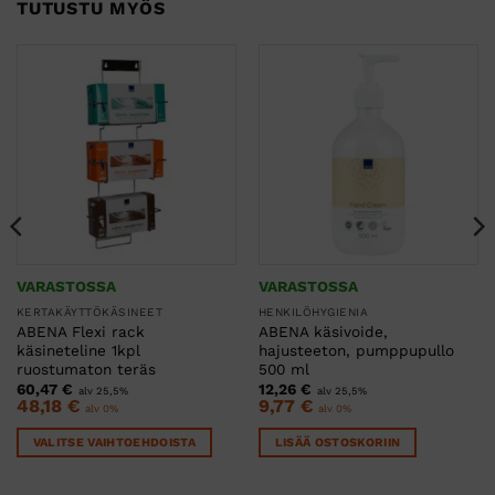
TUTUSTU MYÖS
VARASTOSSA
VARASTOSSA
KERTAKÄYTTÖKÄSINEET
HENKILÖHYGIENIA
ABENA Flexi rack
ABENA käsivoide,
käsineteline 1kpl
hajusteeton, pumppupullo
ruostumaton teräs
500 ml
60,47
€
12,26
€
alv 25,5%
alv 25,5%
48,18
€
9,77
€
alv 0%
alv 0%
VALITSE VAIHTOEHDOISTA
LISÄÄ OSTOSKORIIN
Tällä
tuotteella