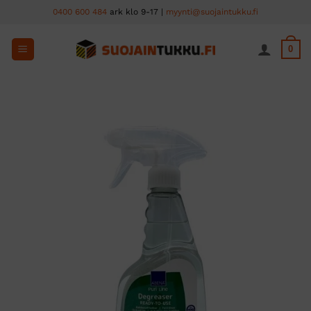
Skip
0400 600 484
ark klo 9-17 |
myynti@suojaintukku.fi
to
content
0