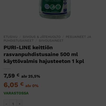
ETUSIVU
/
SIIVOUS & JÄTEHUOLTO
/
PESUAINEET JA
PUHDISTUSAINEET
/
SIIVOUSAINEET
PURI-LINE keittiön
rasvanpuhdistusaine 500 ml
käyttövalmis hajusteeton 1 kpl
7,59
€
alv 25,5%
6,05
€
alv 0%
VARASTOSSA
PURI-LINE keittiön rasvanpuhdistusaine 500 ml käyttövalmis