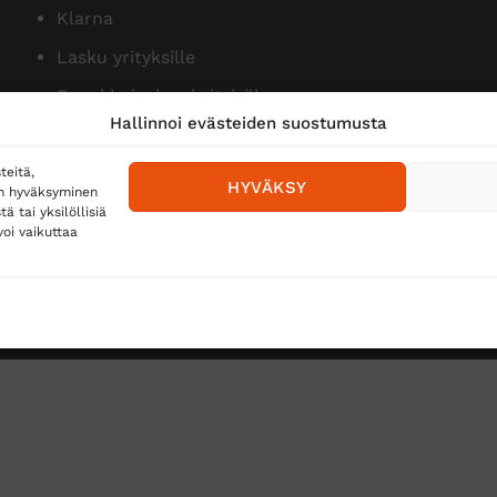
Klarna
Lasku yrityksille
Ennakkolasku yksityisille
Hallinnoi evästeiden suostumusta
teitä,
HYVÄKSY
en hyväksyminen
 tai yksilöllisiä
oi vaikuttaa
Toimitustavat
Posti
Matkahuolto
Postnord