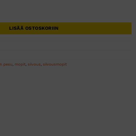
ppi 60cm tarralla kuiva/nihkeä/kostea 5kpl määrä
LISÄÄ OSTOSKORIIN
an pesu
,
mopit
,
siivous
,
siivousmopit