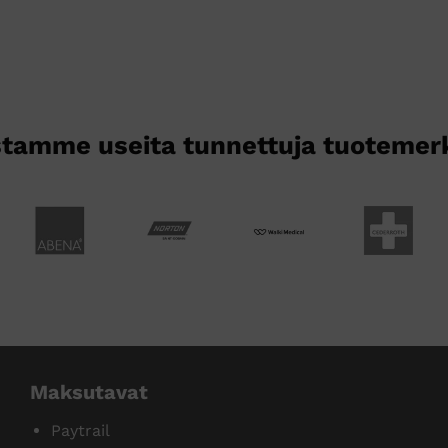
muunnelma.
Voit
tehdä
valinnat
tuotteen
sivulla.
tamme useita tunnettuja tuotemer
Maksutavat
Paytrail