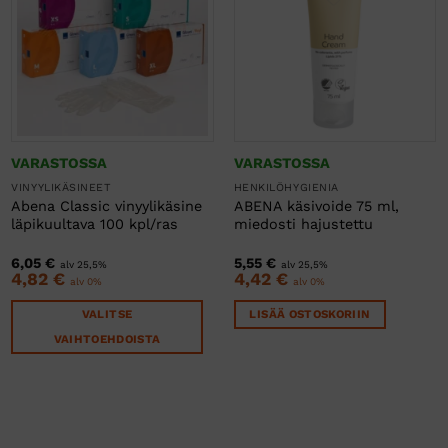
VARASTOSSA
VARASTOSSA
VINYYLIKÄSINEET
HENKILÖHYGIENIA
Abena Classic vinyylikäsine
ABENA käsivoide 75 ml,
läpikuultava 100 kpl/ras
miedosti hajustettu
6,05
€
5,55
€
alv 25,5%
alv 25,5%
4,82
€
4,42
€
alv 0%
alv 0%
VALITSE
LISÄÄ OSTOSKORIIN
VAIHTOEHDOISTA
Tällä
tuotteella
on
useampi