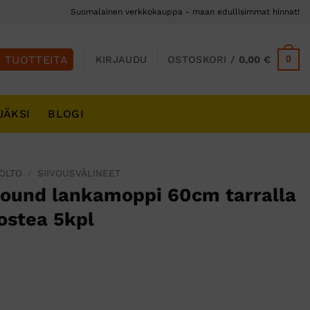
Suomalainen verkkokauppa - maan edullisimmat hinnat!
0
KIRJAUDU
OSTOSKORI /
0,00
€
JÄKSI
BLOGI
UOLTO
/
SIIVOUSVÄLINEET
round lankamoppi 60cm tarralla
ostea 5kpl