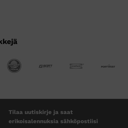
kkejä
Tilaa uutiskirje ja saat
erikoisalennuksia sähköpostiisi