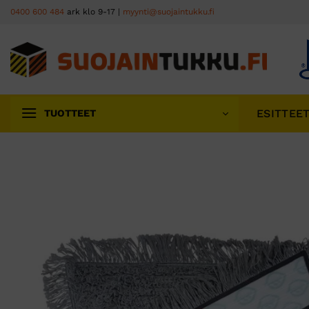
Skip
0400 600 484
ark klo 9-17 |
myynti@suojaintukku.fi
to
content
ESITTEE
TUOTTEET