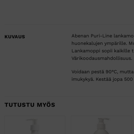
Abenan Puri-Line lankamoppi
KUVAUS
huonekalujen ympärille. Mop
Lankamoppi sopii kaikille ta
Värikoodausmahdollisuus.
Voidaan pestä 90°C, mutta 
imukykyä. Kestää jopa 500 
TUTUSTU MYÖS