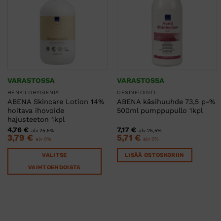
VARASTOSSA
VARASTOSSA
HENKILÖHYGIENIA
DESINFIOINTI
ABENA Skincare Lotion 14%
ABENA käsihuuhde 73,5 p-%
hoitava ihovoide
500ml pumppupullo 1kpl
hajusteeton 1kpl
4,76
€
7,17
€
alv 25,5%
alv 25,5%
3,79
€
5,71
€
alv 0%
alv 0%
VALITSE
LISÄÄ OSTOSKORIIN
VAIHTOEHDOISTA
Tällä
tuotteella
on
useampi