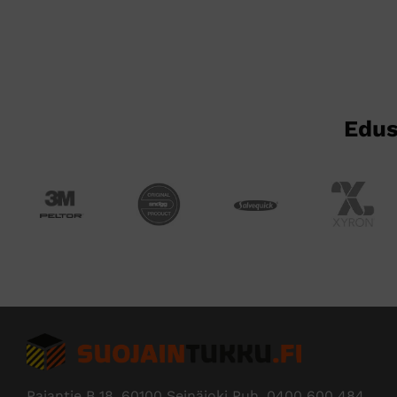
muunnelma.
Voit
tehdä
valinnat
tuotteen
sivulla.
Edus
Pajantie B 18, 60100 Seinäjoki Puh.
0400 600 484