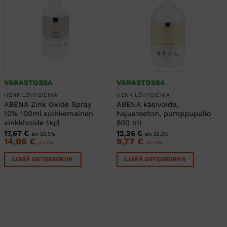
VARASTOSSA
VARASTOSSA
HENKILÖHYGIENIA
HENKILÖHYGIENIA
ABENA Zink Oxide Spray
ABENA käsivoide,
10% 100ml suihkemainen
hajusteeton, pumppupullo
sinkkivoide 1kpl
500 ml
17,67
€
12,26
€
alv 25,5%
alv 25,5%
14,08
€
9,77
€
alv 0%
alv 0%
LISÄÄ OSTOSKORIIN
LISÄÄ OSTOSKORIIN