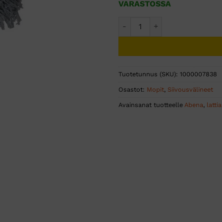
VARASTOSSA
PURI-LINE All-round lankamo
Tuotetunnus (SKU):
1000007838
Osastot:
Mopit
,
Siivousvälineet
Avainsanat tuotteelle
Abena
,
latti