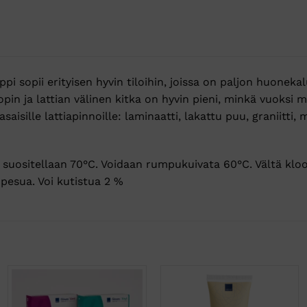
 sopii erityisen hyvin tiloihin, joissa on paljon huonekalu
in ja lattian välinen kitka on hyvin pieni, minkä vuoksi m
saisille lattiapinnoille: laminaatti, lakattu puu, graniitti,
suositellaan 70°C. Voidaan rumpukuivata 60°C. Vältä kloo
pesua. Voi kutistua 2 %