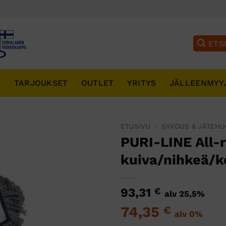
T
TARJOUKSET
OUTLET
YRITYS
JÄLLEENMYY
ETUSIVU
/
SIIVOUS & JÄTEH
PURI-LINE All-
kuiva/nihkeä/k
93,31
€
alv 25,5%
74,35
€
alv 0%