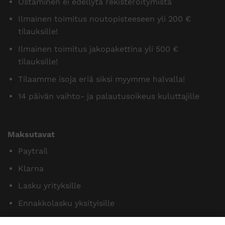
Ostaminen ei edellytä rekisteröitymistä
Ilmainen toimitus noutopisteeseen yli 200 €
tilauksille!
Ilmainen toimitus jakopakettina yli 500 €
tilauksille!
Tilaamme isoja eriä siksi myymme halvalla!
14 päivän vaihto- ja palautusoikeus kuluttajille
Maksutavat
Paytrail
Klarna
Lasku yrityksille
Ennakkolasku yksityisille