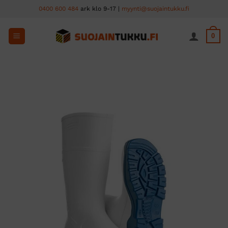
Skip
0400 600 484
ark klo 9-17 |
myynti@suojaintukku.fi
to
content
0