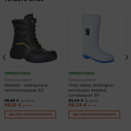
VARASTOSSA
VARASTOSSA
TURVAJALKINEET
TURVAJALKINEET
Steelite- vedenpitävä
Total safety Wellington
talviturvasaapas S3
kemikaalin kestävä
turvasaapas S5
56,60
€
63,04
€
alv 25,5%
alv 25,5%
45,10
€
50,23
€
alv 0%
alv 0%
VALITSE VAIHTOEHDOISTA
VALITSE VAIHTOEHDOISTA
Tällä
Tällä
tuotteella
tuotteella