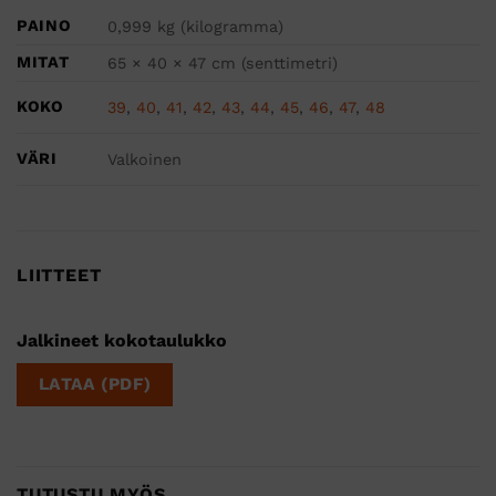
PAINO
0,999 kg (kilogramma)
MITAT
65 × 40 × 47 cm (senttimetri)
KOKO
39
,
40
,
41
,
42
,
43
,
44
,
45
,
46
,
47
,
48
VÄRI
Valkoinen
LIITTEET
Jalkineet kokotaulukko
LATAA (PDF)
TUTUSTU MYÖS