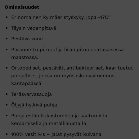
Ominaisuudet
Erinomainen kylmäeristyskyky, jopa -17C°
Täysin vedenpitävä
Pestävä vuori
Parannettu pitopohja lisää pitoa epätasaisessa
maastossa.
Ortopediset, pestävät, antibakteeriset, kaarituetut
pohjalliset, joissa on myös iskunvaimennus
kantapäässä
Teräsvarvassuoja
Öljyjä hylkivä pohja
Pohja estää liukastumista ja kaatumista
keraamisella ja metallialustalla
100% vesitiivis – jalat pysyvät kuivana