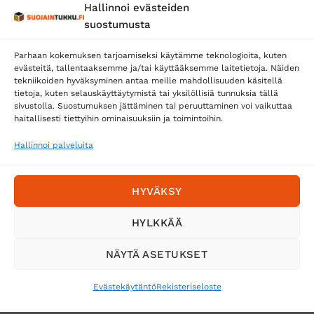
Hallinnoi evästeiden
suostumusta
Parhaan kokemuksen tarjoamiseksi käytämme teknologioita, kuten
evästeitä, tallentaaksemme ja/tai käyttääksemme laitetietoja. Näiden
tekniikoiden hyväksyminen antaa meille mahdollisuuden käsitellä
tietoja, kuten selauskäyttäytymistä tai yksilöllisiä tunnuksia tällä
Toimitustavat
sivustolla. Suostumuksen jättäminen tai peruuttaminen voi vaikuttaa
Posti
haitallisesti tiettyihin ominaisuuksiin ja toimintoihin.
Matkahuolto
Hallinnoi palveluita
Postnord
HYVÄKSY
Tilaa uutiskirje ja saat erikoisalennuksia
HYLKKÄÄ
sähköpostiisi
NÄYTÄ ASETUKSET
Evästekäytäntö
Rekisteriseloste