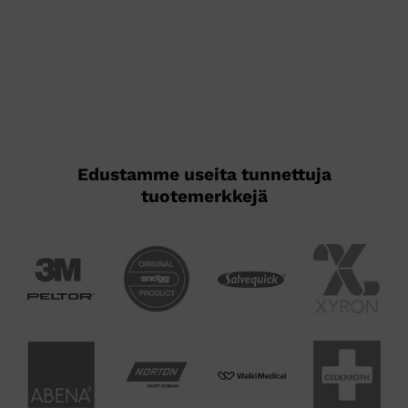
on
on
useampi
useampi
muunnelma.
muunnelma.
Voit
Voit
tehdä
tehdä
valinnat
valinnat
tuotteen
tuotteen
sivulla.
sivulla.
Edustamme useita tunnettuja
tuotemerkkejä