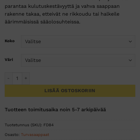
parantaa kulutuskestävyyttä ja vahva saappaan
rakenne takaa, etteivät ne rikkoudu tai halkeile
äärimmäisissä sääolosuhteissa.
Koko
Väri
Wellington- elintarvikealan turvasaapas S4 CI FO määrä
LISÄÄ OSTOSKORIIN
Tuotteen toimitusaika noin 5-7 arkipäivää
Tuotetunnus (SKU):
FD84
Osasto:
Turvasaappaat