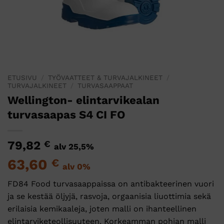
ETUSIVU
/
TYÖVAATTEET & TURVAJALKINEET
/
TURVAJALKINEET
/
TURVASAAPPAAT
Wellington- elintarvikealan
turvasaapas S4 CI FO
79,82
€
alv 25,5%
63,60
€
alv 0%
FD84 Food turvasaappaissa on antibakteerinen vuori
ja se kestää öljyjä, rasvoja, orgaanisia liuottimia sekä
erilaisia kemikaaleja, joten malli on ihanteellinen
elintarviketeollisuuteen. Korkeamman pohjan malli