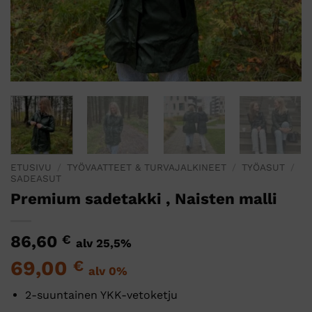
ETUSIVU
/
TYÖVAATTEET & TURVAJALKINEET
/
TYÖASUT
/
SADEASUT
Premium sadetakki , Naisten malli
86,60
€
alv 25,5%
69,00
€
alv 0%
2-suuntainen YKK-vetoketju