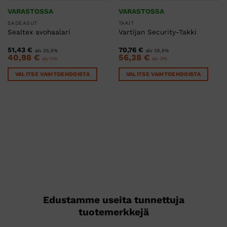
VARASTOSSA
VARASTOSSA
SADEASUT
TAKIT
Sealtex avohaalari
Vartijan Security-Takki
51,43
€
70,76
€
alv 25,5%
alv 25,5%
40,98
€
56,38
€
alv 0%
alv 0%
VALITSE VAIHTOEHDOISTA
VALITSE VAIHTOEHDOISTA
Tällä
Tällä
tuotteella
tuotteella
on
on
useampi
useampi
muunnelma.
muunnelma.
Voit
Voit
tehdä
tehdä
valinnat
valinnat
tuotteen
tuotteen
sivulla.
sivulla.
Edustamme useita tunnettuja
tuotemerkkejä