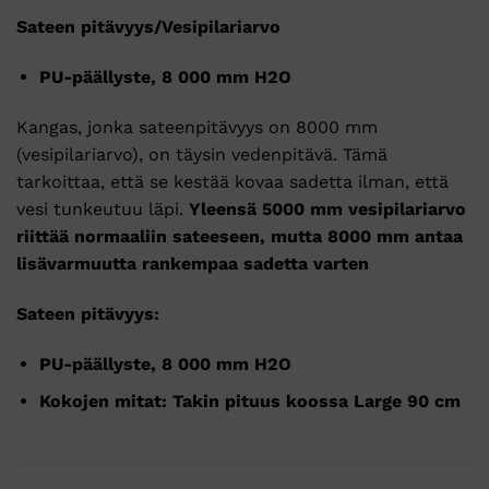
Sateen pitävyys/Vesipilariarvo
PU-päällyste, 8 000 mm H2O
Kangas, jonka sateenpitävyys on 8000 mm
(vesipilariarvo), on täysin vedenpitävä.
Tämä
tarkoittaa, että se kestää kovaa sadetta ilman, että
vesi tunkeutuu läpi.
Yleensä 5000 mm vesipilariarvo
riittää normaaliin sateeseen, mutta 8000 mm antaa
lisävarmuutta rankempaa sadetta varten
Sateen pitävyys:
PU-päällyste, 8 000 mm H2O
Kokojen mitat: Takin pituus koossa Large 90 cm