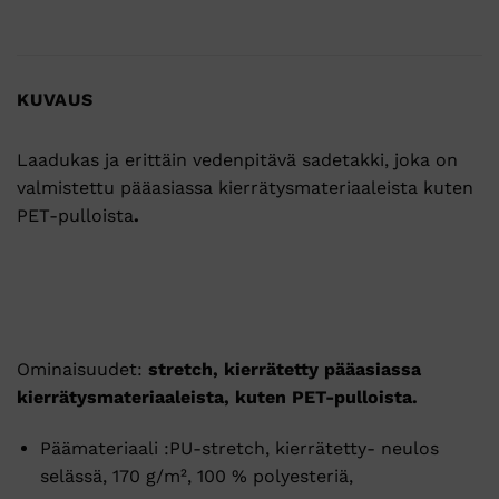
KUVAUS
Laadukas ja erittäin vedenpitävä sadetakki, joka on
valmistettu pääasiassa kierrätysmateriaaleista kuten
PET-pulloista
.
Ominaisuudet:
stretch, kierrätetty pääasiassa
kierrätysmateriaaleista, kuten PET-pulloista.
Päämateriaali :PU-stretch, kierrätetty- neulos
selässä, 170 g/m², 100 % polyesteriä,