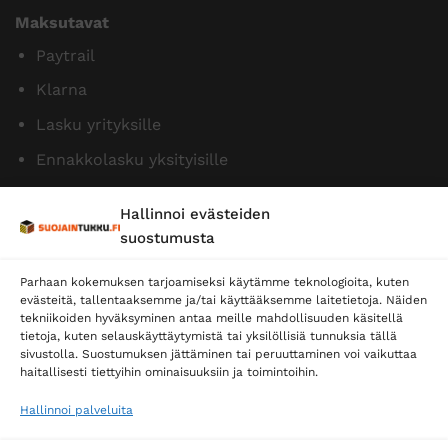
Maksutavat
Paytrail
Klarna
Lasku yrityksille
Ennakkolasku yksityisille
Hallinnoi evästeiden
suostumusta
Parhaan kokemuksen tarjoamiseksi käytämme teknologioita, kuten
evästeitä, tallentaaksemme ja/tai käyttääksemme laitetietoja. Näiden
tekniikoiden hyväksyminen antaa meille mahdollisuuden käsitellä
tietoja, kuten selauskäyttäytymistä tai yksilöllisiä tunnuksia tällä
Toimitustavat
sivustolla. Suostumuksen jättäminen tai peruuttaminen voi vaikuttaa
Posti
haitallisesti tiettyihin ominaisuuksiin ja toimintoihin.
Matkahuolto
Hallinnoi palveluita
Postnord