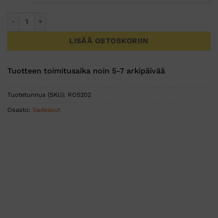
Premium sadetakki , Naisten malli määrä
LISÄÄ OSTOSKORIIN
Tuotteen toimitusaika noin 5-7 arkipäivää
Tuotetunnus (SKU):
RO5202
Osasto:
Sadeasut