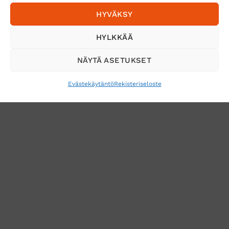
HYVÄKSY
Tilaa uutiskirje ja saat erikoisalennuksia
HYLKKÄÄ
sähköpostiisi
NÄYTÄ ASETUKSET
Evästekäytäntö
Rekisteriseloste
VERKKOKAUPAN TOIMITUSEHDOT
TUOTEPALAUTUS
TÖIHIN SUOJAINTUKKUUN?
REKISTERISELOSTE
EVÄSTEKÄYTÄNTÖ (EU)
MUUTA EVÄSTEASETUKSIA
Copyright 2026 ©
Suojaintukku