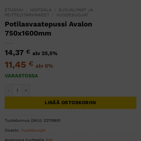
ETUSIVU
/
HOITOALA
/
SUOJALIINAT JA
PEITTELYTARVIKKEET
/
VUODESUOJAT
Potilasvaatepussi Avalon
750x1600mm
14,37
€
alv 25,5%
11,45
€
alv 0%
VARASTOSSA
Potilasvaatepussi Avalon 750x1600mm määrä
LISÄÄ OSTOSKORIIN
Tuotetunnus (SKU):
02119891
Osasto:
Vuodesuojat
Avainsana tuotteelle
WM