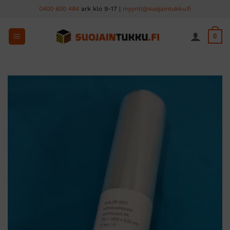
Skip
0400 600 484
ark klo 9-17 |
myynti@suojaintukku.fi
to
content
0