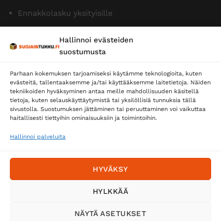
Ennakkolasku yksityisille
Hallinnoi evästeiden
suostumusta
Parhaan kokemuksen tarjoamiseksi käytämme teknologioita, kuten
evästeitä, tallentaaksemme ja/tai käyttääksemme laitetietoja. Näiden
tekniikoiden hyväksyminen antaa meille mahdollisuuden käsitellä
tietoja, kuten selauskäyttäytymistä tai yksilöllisiä tunnuksia tällä
Toimitustavat
sivustolla. Suostumuksen jättäminen tai peruuttaminen voi vaikuttaa
Posti
haitallisesti tiettyihin ominaisuuksiin ja toimintoihin.
Matkahuolto
Hallinnoi palveluita
Postnord
HYVÄKSY
Tilaa uutiskirje ja saat erikoisalennuksia
HYLKKÄÄ
sähköpostiisi
NÄYTÄ ASETUKSET