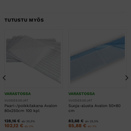
TUTUSTU MYÖS
VARASTOSSA
VARASTOSSA
VUODESUOJAT
VUODESUOJAT
Paari-/poikkilakana Avalon
Suoja-alusta Avalon 50×80
80x250cm 100 kpl
cm
128,16
€
82,68
€
alv 25,5%
alv 25,5%
102,12
€
65,88
€
alv 0%
alv 0%