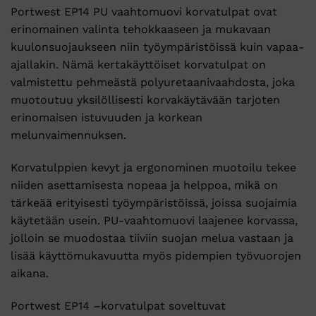
Portwest
EP14
PU
vaahtomuovi
korvatulpat
ovat
erinomainen
valinta
tehokkaaseen
ja
mukavaan
kuulonsuojaukseen
niin
työympäristöissä
kuin
vapaa-
ajallakin.
Nämä
kertakäyttöiset
korvatulpat
on
valmistettu
pehmeästä
polyuretaanivaahdosta,
joka
muotoutuu
yksilöllisesti
korvakäytävään
tarjoten
erinomaisen
istuvuuden
ja
korkean
melunvaimennuksen.
Korvatulppien
kevyt
ja
ergonominen
muotoilu
tekee
niiden
asettamisesta
nopeaa
ja
helppoa,
mikä
on
tärkeää
erityisesti
työympäristöissä,
joissa
suojaimia
käytetään
usein.
PU-
vaahtomuovi
laajenee
korvassa,
jolloin
se
muodostaa
tiiviin
suojan
melua
vastaan
ja
lisää
käyttömukavuutta
myös
pidempien
työvuorojen
aikana.
Portwest
EP14 –
korvatulpat
soveltuvat