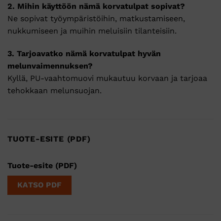
2.
Mihin
käyttöön
nämä
korvatulpat
sopivat?
Ne
sopivat
työympäristöihin,
matkustamiseen,
nukkumiseen
ja
muihin
meluisiin
tilanteisiin.
3.
Tarjoavatko
nämä
korvatulpat
hyvän
melunvaimennuksen?
Kyllä,
PU-
vaahtomuovi
mukautuu
korvaan
ja
tarjoaa
tehokkaan
melunsuojan.
TUOTE-ESITE (PDF)
Tuote-esite (PDF)
KATSO PDF