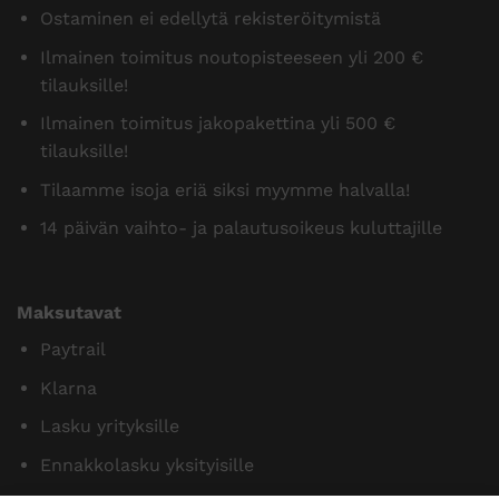
Ostaminen ei edellytä rekisteröitymistä
Ilmainen toimitus noutopisteeseen yli 200 €
tilauksille!
Ilmainen toimitus jakopakettina yli 500 €
tilauksille!
Tilaamme isoja eriä siksi myymme halvalla!
14 päivän vaihto- ja palautusoikeus kuluttajille
Maksutavat
Paytrail
Klarna
Lasku yrityksille
Ennakkolasku yksityisille