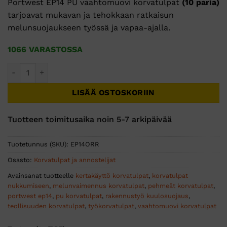
Portwest
EP14
PU
vaahtomuovi
korvatulpat
(
10
paria)
tarjoavat
mukavan
ja
tehokkaan
ratkaisun
melunsuojaukseen
työssä
ja
vapaa-
ajalla.
1066 VARASTOSSA
Portwest PU Vaahtomuovi korvatulpat 10 paria määrä
LISÄÄ OSTOSKORIIN
Tuotteen toimitusaika noin 5-7 arkipäivää
Tuotetunnus (SKU):
EP14ORR
Osasto:
Korvatulpat ja annostelijat
Avainsanat tuotteelle
kertakäyttö korvatulpat
,
korvatulpat
nukkumiseen
,
melunvaimennus korvatulpat
,
pehmeät korvatulpat
,
portwest ep14
,
pu korvatulpat
,
rakennustyö kuulosuojaus
,
teollisuuden korvatulpat
,
työkorvatulpat
,
vaahtomuovi korvatulpat