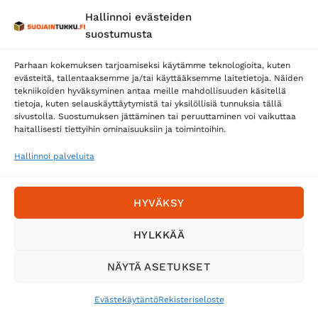
Hallinnoi evästeiden
suostumusta
Parhaan kokemuksen tarjoamiseksi käytämme teknologioita, kuten
evästeitä, tallentaaksemme ja/tai käyttääksemme laitetietoja. Näiden
tekniikoiden hyväksyminen antaa meille mahdollisuuden käsitellä
tietoja, kuten selauskäyttäytymistä tai yksilöllisiä tunnuksia tällä
Toimitustavat
sivustolla. Suostumuksen jättäminen tai peruuttaminen voi vaikuttaa
Posti
haitallisesti tiettyihin ominaisuuksiin ja toimintoihin.
Matkahuolto
Hallinnoi palveluita
Postnord
HYVÄKSY
Tilaa uutiskirje ja saat erikoisalennuksia
HYLKKÄÄ
sähköpostiisi
NÄYTÄ ASETUKSET
Evästekäytäntö
Rekisteriseloste