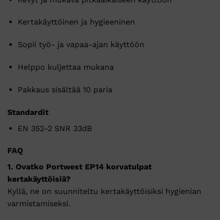
Kertakäyttöinen
ja
hygieeninen
Sopii
työ-
ja
vapaa-
ajan
käyttöön
Helppo
kuljettaa
mukana
Pakkaus
sisältää
10
paria
Standardit
EN 352-2 SNR 33dB
FAQ
1.
Ovatko
Portwest
EP14
korvatulpat
kertakäyttöisiä?
Kyllä,
ne
on
suunniteltu
kertakäyttöisiksi
hygienian
varmistamiseksi.