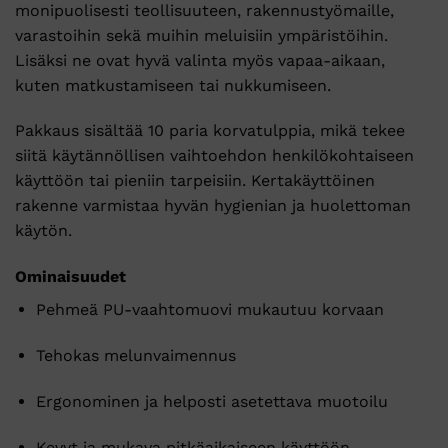
monipuolisesti
teollisuuteen,
rakennustyömaille,
varastoihin
sekä
muihin
meluisiin
ympäristöihin.
Lisäksi
ne
ovat
hyvä
valinta
myös
vapaa-
aikaan,
kuten
matkustamiseen
tai
nukkumiseen.
Pakkaus
sisältää
10
paria
korvatulppia,
mikä
tekee
siitä
käytännöllisen
vaihtoehdon
henkilökohtaiseen
käyttöön
tai
pieniin
tarpeisiin.
Kertakäyttöinen
rakenne
varmistaa
hyvän
hygienian
ja
huolettoman
käytön.
Ominaisuudet
Pehmeä
PU-
vaahtomuovi
mukautuu
korvaan
Tehokas
melunvaimennus
Ergonominen
ja
helposti
asetettava
muotoilu
Kevyt
ja
mukava
pitkäaikaiseen
käyttöön