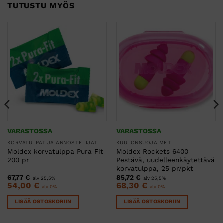
TUTUSTU MYÖS
VARASTOSSA
VARASTOSSA
KORVATULPAT JA ANNOSTELIJAT
KUULONSUOJAIMET
Moldex korvatulppa Pura Fit
Moldex Rockets 6400
200 pr
Pestävä, uudelleenkäytettävä
korvatulppa, 25 pr/pkt
67,77
€
85,72
€
alv 25,5%
alv 25,5%
54,00
€
68,30
€
alv 0%
alv 0%
LISÄÄ OSTOSKORIIN
LISÄÄ OSTOSKORIIN