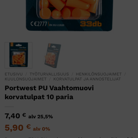
ETUSIVU
/
TYÖTURVALLISUUS
/
HENKILÖNSUOJAIMET
/
KUULONSUOJAIMET
/
KORVATULPAT JA ANNOSTELIJAT
Portwest PU Vaahtomuovi
korvatulpat 10 paria
7,40
€
alv 25,5%
5,90
€
alv 0%