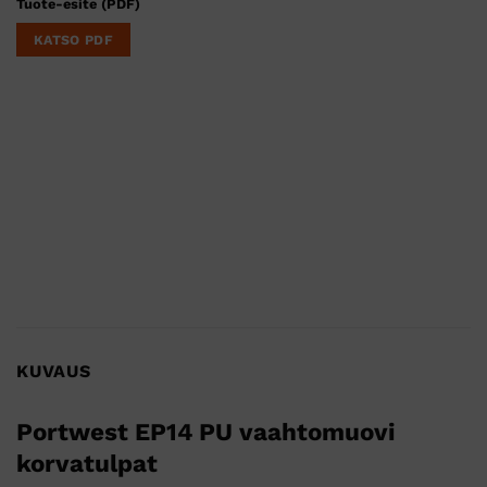
Tuote-esite (PDF)
KATSO PDF
KUVAUS
Portwest
EP14
PU
vaahtomuovi
korvatulpat