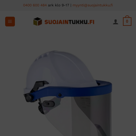
Skip
0400 600 484
ark klo 9-17 |
myynti@suojaintukku.fi
to
content
0