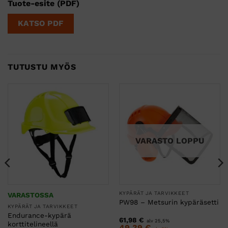
Tuote-esite (PDF)
KATSO PDF
TUTUSTU MYÖS
VARASTO LOPPU
KYPÄRÄT JA TARVIKKEET
VARASTOSSA
PW98 – Metsurin kypäräsetti
KYPÄRÄT JA TARVIKKEET
Endurance-kypärä
61,98
€
alv 25,5%
korttitelineellä
49,39
€