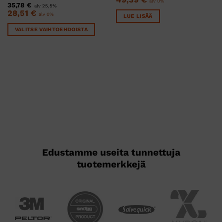
alv 0%
35,78
€
alv 25,5%
28,51
€
alv 0%
LUE LISÄÄ
VALITSE VAIHTOEHDOISTA
Tällä
tuotteella
on
useampi
muunnelma.
Voit
tehdä
valinnat
tuotteen
sivulla.
Edustamme useita tunnettuja
tuotemerkkejä