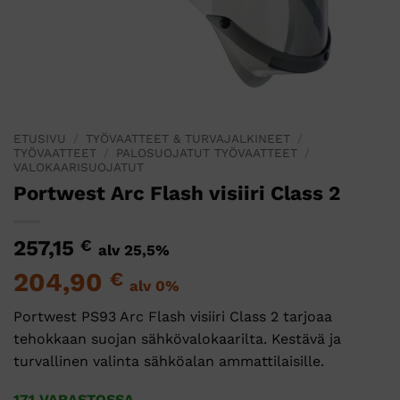
ETUSIVU
/
TYÖVAATTEET & TURVAJALKINEET
/
TYÖVAATTEET
/
PALOSUOJATUT TYÖVAATTEET
/
VALOKAARISUOJATUT
Portwest Arc Flash visiiri Class 2
257,15
€
alv 25,5%
204,90
€
alv 0%
Portwest
PS93
Arc
Flash
visiiri
Class
2
tarjoaa
tehokkaan
suojan
sähkövalokaarilta.
Kestävä
ja
turvallinen
valinta
sähköalan
ammattilaisille.
171 VARASTOSSA