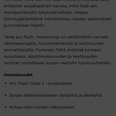
erilaisten
suojakypärien
kanssa,
mikä
lisää
sen
monipuolisuutta
työympäristössä.
Helppo
kiinnitysjärjestelmä
mahdollistaa
nopean
asennuksen
ja
turvallisen
käytön.
Tämä
arc
flash –
kasvosuoja
on
välttämätön
varuste
sähköasentajille,
huoltoteknikoille
ja
teollisuuden
ammattilaisille.
Portwest
PS93
yhdistää
korkean
suojatason,
käyttömukavuuden
ja
kestävyyden,
tarjoten
luotettavan
suojan
vaativiin
työolosuhteisiin.
Ominaisuudet
Arc
Flash
Class
2 –
suojaustaso
Suojaa
sähkövalokaaren
lämpöltä
ja
säteilyltä
Kirkas
visiiri
hyvään
näkyvyyteen