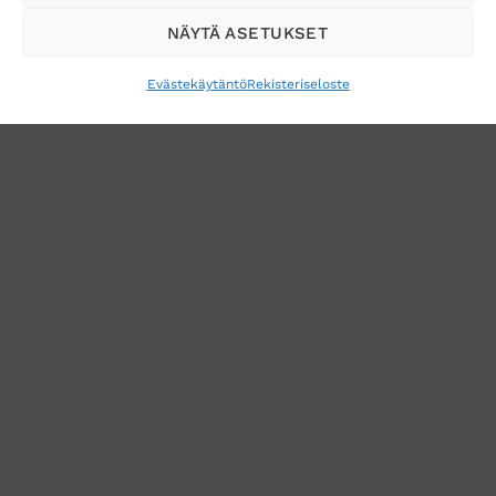
sähköpostiisi
NÄYTÄ ASETUKSET
Evästekäytäntö
Rekisteriseloste
VERKKOKAUPAN TOIMITUSEHDOT
TUOTEPALAUTUS
TÖIHIN SUOJAINTUKKUUN?
REKISTERISELOSTE
EVÄSTEKÄYTÄNTÖ (EU)
MUUTA EVÄSTEASETUKSIA
Copyright 2026 ©
Suojaintukku