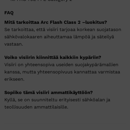
FAQ
Mitä
tarkoittaa
Arc
Flash
Class
2 –
luokitus?
Se
tarkoittaa,
että
visiiri
tarjoaa
korkean
suojatason
sähkövalokaaren
aiheuttamaa
lämpöä
ja
säteilyä
vastaan.
Voiko
visiirin
kiinnittää
kaikkiin
kypäriin?
Visiiri
on
yhteensopiva
useiden
suojakypärämallien
kanssa,
mutta
yhteensopivuus
kannattaa
varmistaa
erikseen.
Sopiiko
tämä
visiiri
ammattikäyttöön?
Kyllä,
se
on
suunniteltu
erityisesti
sähköalan
ja
teollisuuden
ammattilaisille.