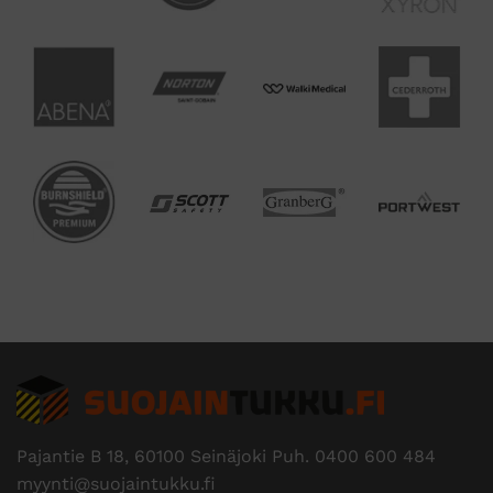
Pajantie B 18, 60100 Seinäjoki Puh.
0400 600 484
myynti@suojaintukku.fi