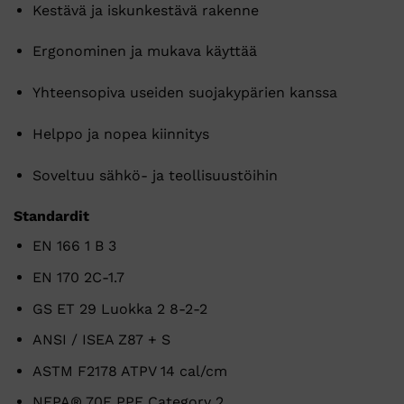
Kestävä
ja
iskunkestävä
rakenne
Ergonominen
ja
mukava
käyttää
Yhteensopiva
useiden
suojakypärien
kanssa
Helppo
ja
nopea
kiinnitys
Soveltuu
sähkö-
ja
teollisuustöihin
Standardit
EN 166 1 B 3
EN 170 2C-1.7
GS ET 29 Luokka 2 8-2-2
ANSI / ISEA Z87 + S
ASTM F2178 ATPV 14 cal/cm
NFPA® 70E PPE Category 2