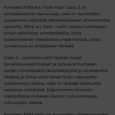
Portwest
PS93
Arc
Flash
Visor
Class
2
on
korkealaatuinen
kasvosuoja,
joka
on
suunniteltu
suojaamaan
käyttäjää
sähkövalokaaren
aiheuttamilta
vaaroilta.
Tämä
arc
flash –
visiiri
tarjoaa
luotettavan
suojan
sähköalan
ammattilaisille,
jotka
työskentelevät
riskialttiissa
ympäristöissä,
joissa
turvallisuus
on
ensisijaisen
tärkeää.
Class
2 –
luokiteltu
visiiri
täyttää
tiukat
turvallisuusvaatimukset
ja
tarjoaa
erinomaisen
suojan
voimakkaalta
lämpösäteilyltä
ja
valokaarelta.
Kestävä
ja
kirkas
visiiri
takaa
hyvän
näkyvyyden
työskentelyn
aikana,
mikä
on
tärkeää
tarkkuutta
vaativissa
tehtävissä.
Ergonominen
muotoilu
mahdollistaa
mukavan
käytön
myös
pidempien
työvuorojen
aikana.
Portwest
PS93
visiiri
on
suunniteltu
yhteensopivaksi