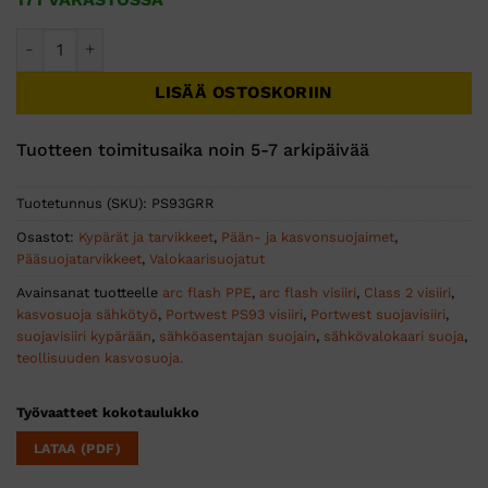
Portwest Arc Flash visiiri Class 2 määrä
LISÄÄ OSTOSKORIIN
Tuotteen toimitusaika noin 5-7 arkipäivää
Tuotetunnus (SKU):
PS93GRR
Osastot:
Kypärät ja tarvikkeet
,
Pään- ja kasvonsuojaimet
,
Pääsuojatarvikkeet
,
Valokaarisuojatut
Avainsanat tuotteelle
arc flash PPE
,
arc flash visiiri
,
Class 2 visiiri
,
kasvosuoja sähkötyö
,
Portwest PS93 visiiri
,
Portwest suojavisiiri
,
suojavisiiri kypärään
,
sähköasentajan suojain
,
sähkövalokaari suoja
,
teollisuuden kasvosuoja.
Työvaatteet kokotaulukko
LATAA (PDF)