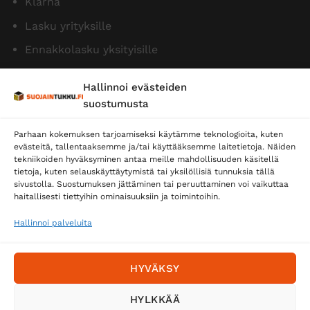
Klarna
Lasku yrityksille
Ennakkolasku yksityisille
Hallinnoi evästeiden
suostumusta
Parhaan kokemuksen tarjoamiseksi käytämme teknologioita, kuten
evästeitä, tallentaaksemme ja/tai käyttääksemme laitetietoja. Näiden
tekniikoiden hyväksyminen antaa meille mahdollisuuden käsitellä
tietoja, kuten selauskäyttäytymistä tai yksilöllisiä tunnuksia tällä
Toimitustavat
sivustolla. Suostumuksen jättäminen tai peruuttaminen voi vaikuttaa
haitallisesti tiettyihin ominaisuuksiin ja toimintoihin.
Posti
Matkahuolto
Hallinnoi palveluita
Postnord
HYVÄKSY
Tilaa uutiskirje ja saat erikoisalennuksia
HYLKKÄÄ