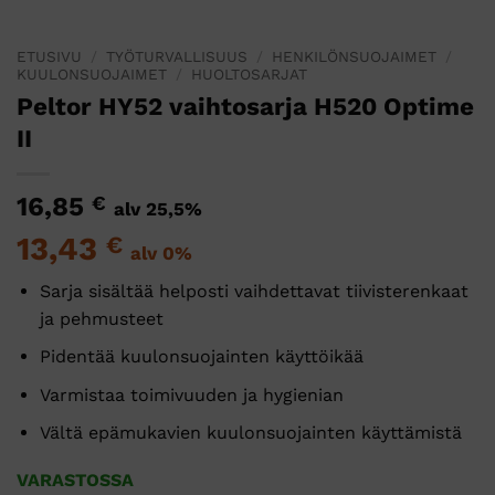
ETUSIVU
/
TYÖTURVALLISUUS
/
HENKILÖNSUOJAIMET
/
KUULONSUOJAIMET
/
HUOLTOSARJAT
Peltor HY52 vaihtosarja H520 Optime
II
16,85
€
alv 25,5%
13,43
€
alv 0%
Sarja sisältää helposti vaihdettavat tiivisterenkaat
ja pehmusteet
Pidentää kuulonsuojainten käyttöikää
Varmistaa toimivuuden ja hygienian
Vältä epämukavien kuulonsuojainten käyttämistä
VARASTOSSA