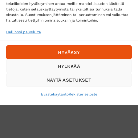
tekniikoiden hyväksyminen antaa meille mahdollisuuden käsitellä
tietoja, kuten selauskäyttäytymistä tai yksilöllisiä tunnuksia tällä
Toimitustavat
sivustolla. Suostumuksen jättäminen tai peruuttaminen voi vaikuttaa
haitallisesti tiettyihin ominaisuuksiin ja toimintoihin.
Posti
Matkahuolto
Hallinnoi palveluita
Postnord
HYVÄKSY
Tilaa uutiskirje ja saat erikoisalennuksia
HYLKKÄÄ
sähköpostiisi
NÄYTÄ ASETUKSET
Evästekäytäntö
Rekisteriseloste