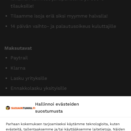
tilauksille!
Tilaamme isoja eriä siksi myymme halvalla!
14 päivän vaihto- ja palautusoikeus kuluttajille
Maksutavat
Paytrail
Klarna
Lasku yrityksille
Ennakkolasku yksityisille
Hallinnoi evästeiden
suostumusta
Parhaan kokemuksen tarjoamiseksi käytämme teknologioita, kuten
evästeitä, tallentaaksemme ja/tai käyttääksemme laitetietoja. Näiden