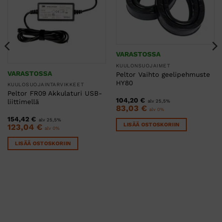
VARASTOSSA
KUULONSUOJAIMET
VARASTOSSA
Peltor Vaihto geelipehmuste
HY80
KUULOSUOJAINTARVIKKEET
Peltor FR09 Akkulaturi USB-
104,20
€
liittimellä
alv 25,5%
83,03
€
alv 0%
154,42
€
alv 25,5%
LISÄÄ OSTOSKORIIN
123,04
€
alv 0%
LISÄÄ OSTOSKORIIN