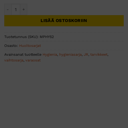
Peltor HY52 vaihtosarja H520 Optime II määrä
LISÄÄ OSTOSKORIIN
Tuotetunnus (SKU):
MPHY52
Osasto:
Huoltosarjat
Avainsanat tuotteelle
Hygienia
,
hygieniasarja
,
JR
,
tarvikkeet
,
vaihtosarja
,
varaosat